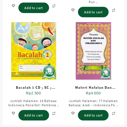
Pus ..
Add to cart
Add to cart
Bacalah 1 CD ; SC ;
Materi Hafalan Dan
Standar
Terjemah TKA – TPA
Rp
2.500
Rp
4.000
Jumlah Halaman: 16 Bahasa:
Jumlah Halaman: 77 Halaman
Indonesia Penerbit: Pembina ..
Bahasa: Arab – Indonesia Pe ..
Add to cart
Add to cart