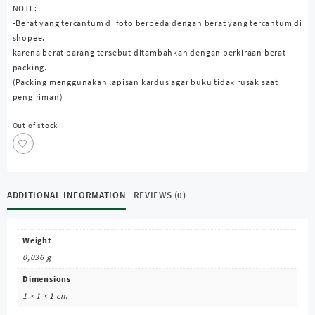
NOTE:
-Berat yang tercantum di foto berbeda dengan berat yang tercantum di
shopee.
karena berat barang tersebut ditambahkan dengan perkiraan berat
packing.
(Packing menggunakan lapisan kardus agar buku tidak rusak saat
pengiriman)
Out of stock
ADDITIONAL INFORMATION
REVIEWS (0)
Weight
0,036 g
Dimensions
1 × 1 × 1 cm