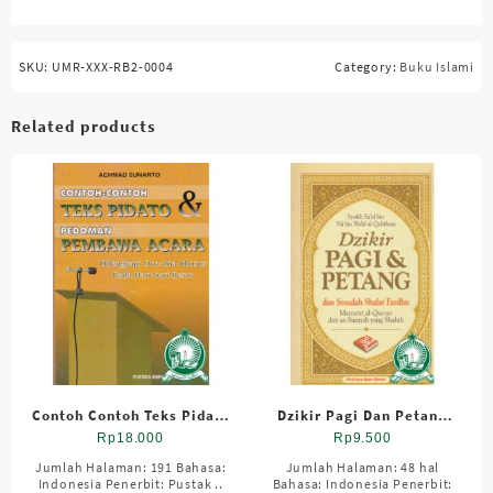
SKU:
UMR-XXX-RB2-0004
Category:
Buku Islami
Related products
Contoh Contoh Teks Pidato
Dzikir Pagi Dan Petang
& Pedoman Pembawa
HVS ; SC; Kecil
Rp
18.000
Rp
9.500
acara
Jumlah Halaman: 191 Bahasa:
Jumlah Halaman: 48 hal
Indonesia Penerbit: Pustak ..
Bahasa: Indonesia Penerbit: