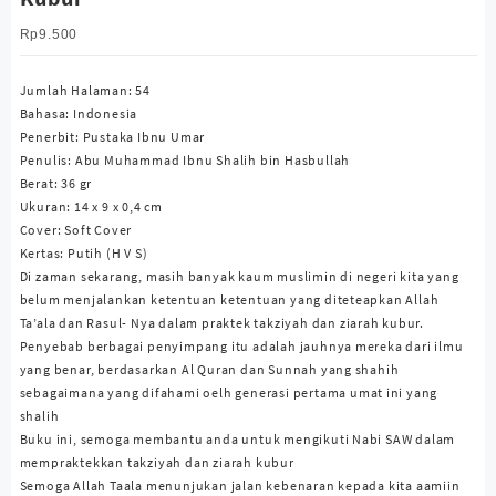
Rp
9.500
Jumlah Halaman: 54
Bahasa: Indonesia
Penerbit: Pustaka Ibnu Umar
Penulis: Abu Muhammad Ibnu Shalih bin Hasbullah
Berat: 36 gr
Ukuran: 14 x 9 x 0,4 cm
Cover: Soft Cover
Kertas: Putih (H V S)
Di zaman sekarang, masih banyak kaum muslimin di negeri kita yang
belum menjalankan ketentuan ketentuan yang diteteapkan Allah
Ta’ala dan Rasul- Nya dalam praktek takziyah dan ziarah kubur.
Penyebab berbagai penyimpang itu adalah jauhnya mereka dari ilmu
yang benar, berdasarkan Al Quran dan Sunnah yang shahih
sebagaimana yang difahami oelh generasi pertama umat ini yang
shalih
Buku ini, semoga membantu anda untuk mengikuti Nabi SAW dalam
mempraktekkan takziyah dan ziarah kubur
Semoga Allah Taala menunjukan jalan kebenaran kepada kita aamiin