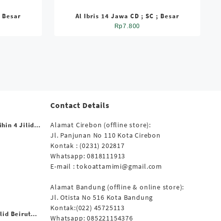
; Besar
Al Ibris 14 Jawa CD ; SC ; Besar
Rp
7.800
Contact Details
Alamat Cirebon (offline store):
hin 4 Jilid
Jl. Panjunan No 110 Kota Cirebon
ar
Kontak : (0231) 202817
Whatsapp: 0818111913
E-mail : tokoattamimi@gmail.com
Alamat Bandung (offline & online store):
Jl. Otista No 516 Kota Bandung
Kontak:(022) 45725113
lid Beirut
Whatsapp: 085221154376