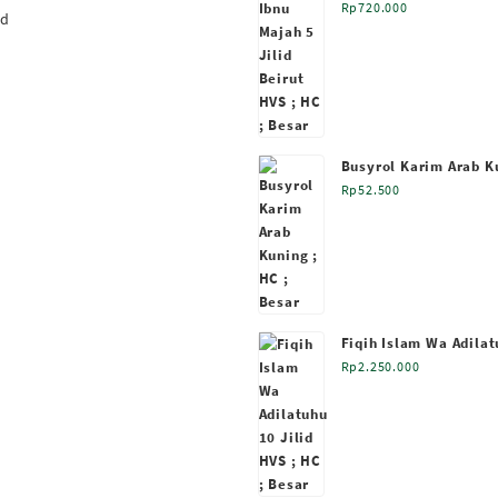
HVS ; HC ; Besar
Rp
720.000
rd
Busyrol Karim Arab Ku
Besar
Rp
52.500
Fiqih Islam Wa Adilat
HVS ; HC ; Besar
Rp
2.250.000