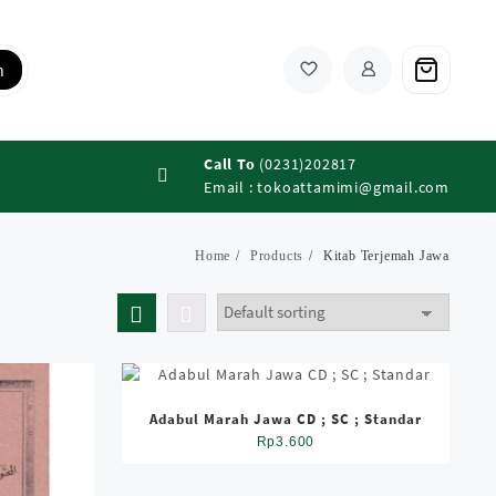
h
Call To
(0231)202817
Email :
tokoattamimi@gmail.com
Home
Products
Kitab Terjemah Jawa
Adabul Marah Jawa CD ; SC ; Standar
Rp
3.600