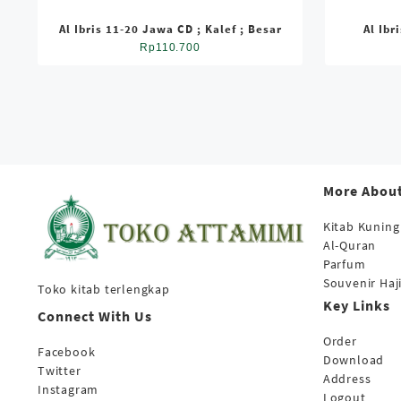
Al Ibris 11-20 Jawa CD ; Kalef ; Besar
Al Ibr
Rp
110.700
More About
Kitab Kuning
Al-Quran
Parfum
Souvenir Haj
Toko kitab terlengkap
Key Links
Connect With Us
Order
Facebook
Download
Twitter
Address
Instagram
Logout