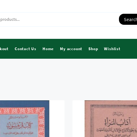
Searc
kout
Contact Us
Home
My account
Shop
Wishlist