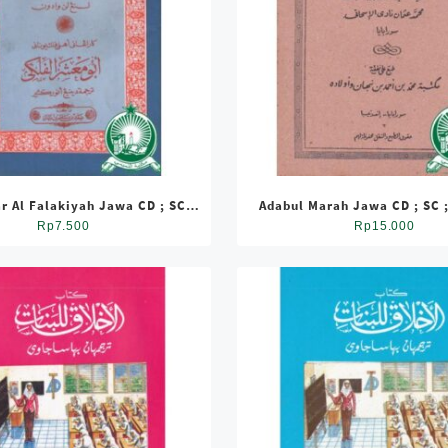
r Al Falakiyah Jawa CD ; SC ;
Adabul Marah Jawa CD ; SC ;
Standar
Buku Kondisi Jelek 
Rp
7.500
Rp
15.000