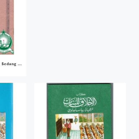
 Sedang (
)