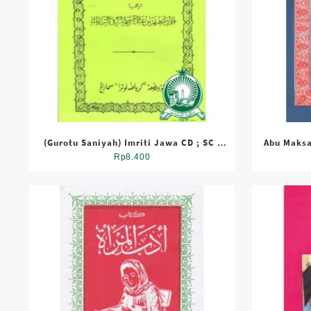
Kitab Terjemah Jawa
Kitab Terjemah Sunda
(Gurotu Saniyah) Imriti Jawa CD ; SC ;
Abu Maksa
Standar
Rp
8.400