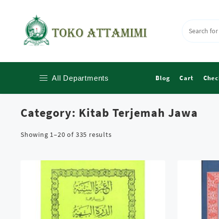
Skip
to
content
All Departments
Blog
Cart
Chec
Category:
Kitab Terjemah Jawa
Al Quran
Buku Islami
Showing 1–20 of 335 results
Kitab Bahasa Arab
Kitab Beirut
Kitab Syarah
Kitab Terjemah Indonesia