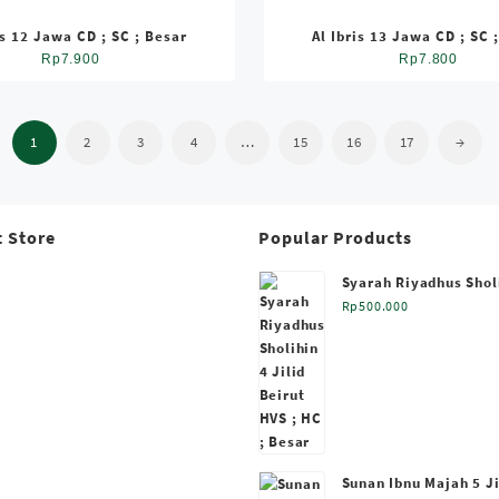
is 12 Jawa CD ; SC ; Besar
Al Ibris 13 Jawa CD ; SC 
Rp
7.900
Rp
7.800
1
2
3
4
…
15
16
17
→
 Store
Popular Products
Syarah Riyadhus Sholi
Beirut HVS ; HC ; Bes
Rp
500.000
i
Sunan Ibnu Majah 5 Ji