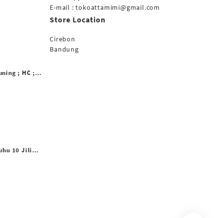
E-mail : tokoattamimi@gmail.com
Store Location
Cirebon
Bandung
ning ; HC ;
uhu 10 Jilid