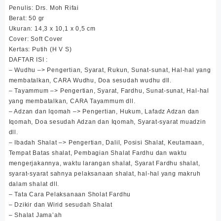
Penulis: Drs. Moh Rifai
Berat: 50 gr
Ukuran: 14,3 x 10,1 x 0,5 cm
Cover: Soft Cover
Kertas: Putih (H V S)
DAFTAR ISI :
– Wudhu –> Pengertian, Syarat, Rukun, Sunat-sunat, Hal-hal yang
membatalkan, CARA Wudhu, Doa sesudah wudhu dll.
– Tayammum –> Pengertian, Syarat, Fardhu, Sunat-sunat, Hal-hal
yang membatalkan, CARA Tayammum dll.
– Adzan dan Iqomah –> Pengertian, Hukum, Lafadz Adzan dan
Iqomah, Doa sesudah Adzan dan Iqomah, Syarat-syarat muadzin
dll.
– Ibadah Shalat –> Pengertian, Dalil, Posisi Shalat, Keutamaan,
Tempat Batas shalat, Pembagian Shalat Fardhu dan waktu
mengerjakannya, waktu larangan shalat, Syarat Fardhu shalat,
syarat-syarat sahnya pelaksanaan shalat, hal-hal yang makruh
dalam shalat dll.
– Tata Cara Pelaksanaan Sholat Fardhu
– Dzikir dan Wirid sesudah Shalat
– Shalat Jama’ah