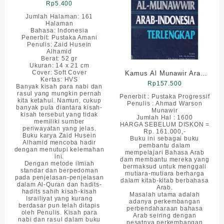
HVS ; SC ; Saku
Rp
5.400
Jumlah Halaman: 161
Halaman
Bahasa: Indonesia
Penerbit: Pustaka Amani
Penulis: Zaid Husein
Alhamid
Berat: 52 gr
Ukuran: 14 x 21 cm
Cover: Soft Cover
Kamus Al Munawir Arab
Kertas: HVS
Indonesia Besar Lengkap
Rp
157.500
Banyak kisah para nabi dan
rasul yang mungkin pernah
– Pustaka Progressif
Penerbit : Pustaka Progressif
kita ketahui. Namun, cukup
Penulis : Ahmad Warson
banyak pula diantara kisah-
Munawir
kisah tersebut yang tidak
Jumlah Hal : 1600
memiliki sumber
HARGA SEBELUM DISKON =
periwayatan yang jelas.
Rp. 161.000,-
Buku karya Zaid Husein
Buku ini sebagai buku
Alhamid mencoba hadir
pembantu dalam
dengan menutupi kelemahan
mempelajari Bahasa Arab
ini.
dam membantu mereka yang
Dengan metode ilmiah
bermaksud untuk menggali
standar dan berpedoman
mutiara-mutiara berharga
pada penjelasan-penjelasan
dalam kitab-kitab berbahasa
dalam Al-Quran dan hadits-
Arab.
hadits sahih kisah-kisah
Masalah utama adalah
Israiliyat yang kurang
adanya perkembangan
berdasar pun telah ditapis
perbendaharaan bahasa
oleh Penulis. Kisah para
Arab seiring dengan
nabi dan rasul dalam buku
pesatnya perkembangan