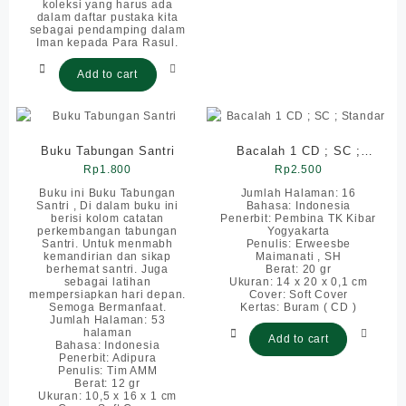
koleksi yang harus ada
dalam daftar pustaka kita
sebagai pendamping dalam
Iman kepada Para Rasul.
Add to cart
Buku Tabungan Santri
Bacalah 1 CD ; SC ;
Rp
1.800
Rp
Standar
2.500
Buku ini Buku Tabungan
Jumlah Halaman: 16
Santri , Di dalam buku ini
Bahasa: Indonesia
berisi kolom catatan
Penerbit: Pembina TK Kibar
perkembangan tabungan
Yogyakarta
Santri. Untuk menmabh
Penulis: Erweesbe
kemandirian dan sikap
Maimanati , SH
berhemat santri. Juga
Berat: 20 gr
sebagai latihan
Ukuran: 14 x 20 x 0,1 cm
mempersiapkan hari depan.
Cover: Soft Cover
Semoga Bermanfaat.
Kertas: Buram ( CD )
Jumlah Halaman: 53
halaman
Add to cart
Bahasa: Indonesia
Penerbit: Adipura
Penulis: Tim AMM
Berat: 12 gr
Ukuran: 10,5 x 16 x 1 cm