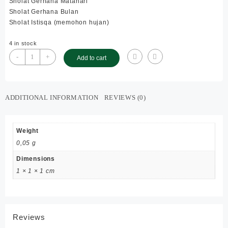
Sholat Gerhana Matahari
Sholat Gerhana Bulan
Sholat Istisqa (memohon hujan)
4 in stock
Tuntunan
-
+
Add to cart
Shalat
Lengkap
3/4
HVS
ADDITIONAL INFORMATION
REVIEWS (0)
;
SC
;
Weight
Tanggung
0,05 g
quantity
Dimensions
1 × 1 × 1 cm
Reviews