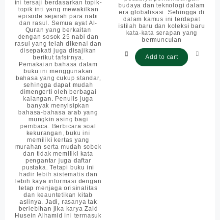
ini tersaji berdasarkan topik-
budaya dan teknologi dalam
topik inti yang mewakilkan
era globalisasi. Sehingga di
episode sejarah para nabi
dalam kamus ini terdapat
dan rasul. Semua ayat Al-
istilah baru dan koleksi baru
Quran yang berkaitan
kata-kata serapan yang
dengan sosok 25 nabi dan
bermunculan
rasul yang telah dikenal dan
disepakati juga disajikan
Add to cart
berikut tafsirnya.
Pemakaian bahasa dalam
buku ini menggunakan
bahasa yang cukup standar,
sehingga dapat mudah
dimengerti oleh berbagai
kalangan. Penulis juga
banyak menyisipkan
bahasa-bahasa arab yang
mungkin asing bagi
pembaca. Berbicara soal
kekurangan, buku ini
memiliki kertas yang
murahan serta mudah sobek
dan tidak memiliki kata
pengantar juga daftar
pustaka. Tetapi buku ini
hadir lebih sistematis dan
lebih kaya informasi dengan
tetap menjaga orisinalitas
dan keauntetikan kitab
aslinya. Jadi, rasanya tak
berlebihan jika karya Zaid
Husein Alhamid ini termasuk