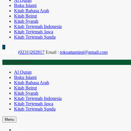
Al Quran
Buku Islami
Kitab Bahasa Arab
Kitab Beirut
Kitab Syarah
Kitab Terjemah Indonesia
Kitab Terjemah Jawa
Kitab Terjemah Sunda
Call To
(0231)202817
Email :
tokoattamimi@gmail.com
All Departments
Al Quran
Buku Islami
Kitab Bahasa Arab
Kitab Beirut
Kitab Syarah
Kitab Terjemah Indonesia
Kitab Terjemah Jawa
Kitab Terjemah Sunda
Menu
Blog