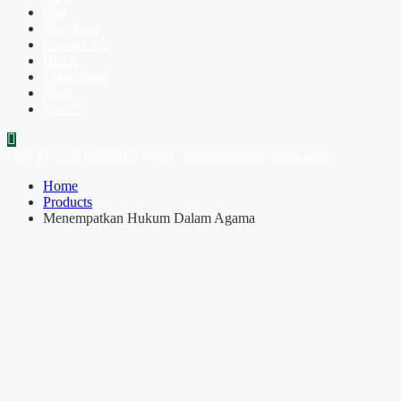
Cart
Checkout
Contact Us
Home
My account
Shop
Wishlist
Call To
(0231)202817
Email :
tokoattamimi@gmail.com
Home
Products
Menempatkan Hukum Dalam Agama