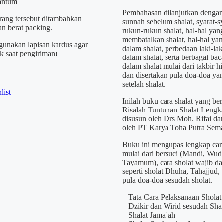
cantum
Pembahasan dilanjutkan dengan
arang tersebut ditambahkan
sunnah sebelum shalat, syarat-sy
an berat packing.
rukun-rukun shalat, hal-hal yan
membatalkan shalat, hal-hal y
unakan lapisan kardus agar
dalam shalat, perbedaan laki-la
ak saat pengiriman)
dalam shalat, serta berbagai ba
dalam shalat mulai dari takbir 
dan disertakan pula doa-doa ya
setelah shalat.
list
Inilah buku cara shalat yang be
Risalah Tuntunan Shalat Lengk
disusun oleh Drs Moh. Rifai dan
oleh PT Karya Toha Putra Sem
Buku ini mengupas lengkap cara
mulai dari bersuci (Mandi, Wud
Tayamum), cara sholat wajib da
seperti sholat Dhuha, Tahajjud,
pula doa-doa sesudah sholat.
– Tata Cara Pelaksanaan Sholat
– Dzikir dan Wirid sesudah Sha
– Shalat Jama’ah