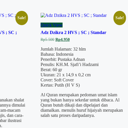
Sale!
Sale!
Quick View
S ; SC ;
Adz Dzikra 2 HVS ; SC ; Standar
Original
Current
Rp
5.500
Rp
4.950
price
price
was:
is:
Jumlah Halaman: 32 hlm
Rp5.500.
Rp4.950.
Bahasa: Indonesia
Penerbit: Pustaka Adnan
Penulis: KH.M. Sjafi’i Hadzami
Berat: 60 gr
Ukuran: 21 x 14,9 x 0,2 cm
Cover: Soft Cover
Kertas: Putih (H V S)
Al Quran merupakan pedoman umat islam
anakan shalat
yang bukan hanya sekedar untuk dibaca. Al
annya dimulai
Quran butuh dikaji dan dipelajari dan
acam-macam
diamalkan. menulis huruf hijaiyah merupakan
is, dan cara-
salah satu proses daripadanya.
ar ilustrasi
.