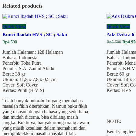
Related products
Quick View
Quick View
Kunci Ibadah HVS ; SC ; Saku
Adz Dzikra 6 
Origina
Rp
4.500
Rp
5.500
Rp
4.95
price
was:
Jumlah Halaman: 128 Halaman
Jumlah Halama
Rp5.500
Bahasa: Indonesia
Bahasa: Indone
Penerbit: Toha Putra
Penerbit: Men
Penulis: S.A. Zainul Abidin
Penulis: KH.M.
Berat: 38 gr
Berat: 60 gr
Ukuran: 11,8 x 7,8 x 0,5 cm
Ukuran: 14 x 2
Cover: Soft Cover
Cover: Soft Co
Kertas: Putih (H V S)
Kertas: HVS
Telah banyak buku-buku yang membahas
masalah fikih diterbitkan. Namun buku fikih
yang disusun dengan bahasa yang sederhana
dan mudah dicerna, bisa dibilang masih
NOTE:
langka. Buktinya, banyak orang-orang awam
yang masih kesulitan dalam memahami dan
Berat yang ter
mempraktekkan masalh-masalah fikih.