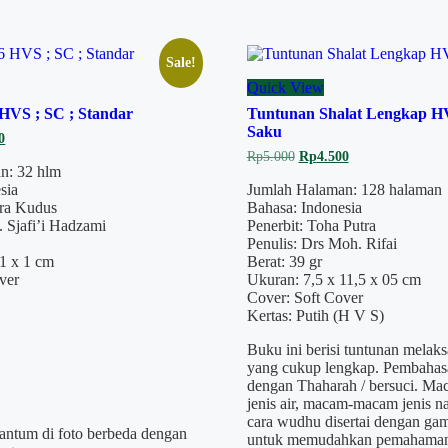
Sale!
Quick View
HVS ; SC ; Standar
Tuntunan Shalat Lengkap HV
Saku
l
Current
0
price
Original
Current
Rp
5.000
Rp
4.500
is:
n: 32 hlm
price
price
.
Rp4.950.
was:
is:
sia
Jumlah Halaman: 128 halaman
Rp5.000.
Rp4.500.
ara Kudus
Bahasa: Indonesia
 Sjafi’i Hadzami
Penerbit: Toha Putra
Penulis: Drs Moh. Rifai
1 x 1 cm
Berat: 39 gr
ver
Ukuran: 7,5 x 11,5 x 05 cm
Cover: Soft Cover
Kertas: Putih (H V S)
Buku ini berisi tuntunan melaks
yang cukup lengkap. Pembahas
dengan Thaharah / bersuci. M
jenis air, macam-macam jenis naj
cara wudhu disertai dengan gamb
cantum di foto berbeda dengan
untuk memudahkan pemahaman