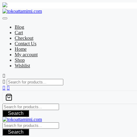
Skip
to
content
Blog
Cart
Checkout
Contact Us
Home
My account
Shop
Wishlist
Search
Search