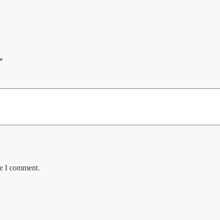
*
me I comment.