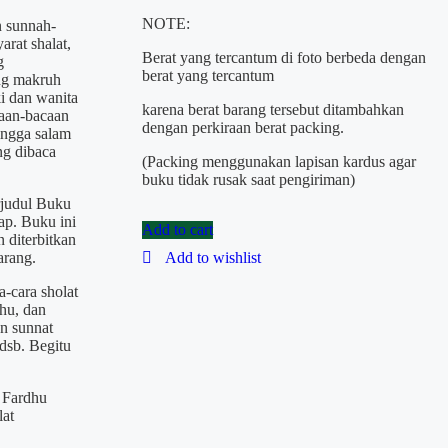
NOTE:
 sunnah-
arat shalat,
Berat yang tercantum di foto berbeda dengan
g
berat yang tercantum
ang makruh
ki dan wanita
karena berat barang tersebut ditambahkan
caan-bacaan
dengan perkiraan berat packing.
hingga salam
ng dibaca
(Packing menggunakan lapisan kardus agar
buku tidak rusak saat pengiriman)
rjudul Buku
ap. Buku ini
Add to cart
 diterbitkan
arang.
Add to wishlist
-cara sholat
hu, dan
n sunnat
 dsb. Begitu
 Fardhu
lat