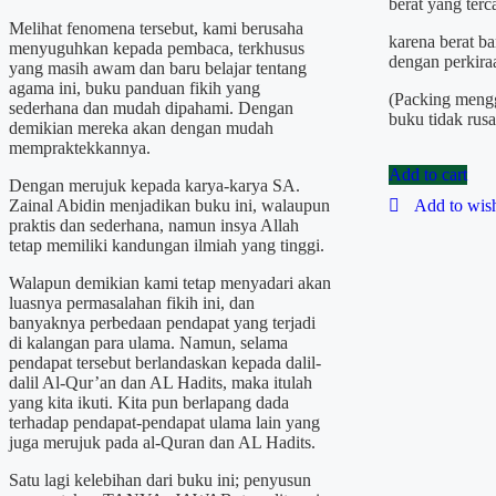
berat yang ter
Melihat fenomena tersebut, kami berusaha
karena berat b
menyuguhkan kepada pembaca, terkhusus
dengan perkira
yang masih awam dan baru belajar tentang
agama ini, buku panduan fikih yang
(Packing mengg
sederhana dan mudah dipahami. Dengan
buku tidak rus
demikian mereka akan dengan mudah
mempraktekkannya.
Add to cart
Dengan merujuk kepada karya-karya SA.
Zainal Abidin menjadikan buku ini, walaupun
Add to wish
praktis dan sederhana, namun insya Allah
tetap memiliki kandungan ilmiah yang tinggi.
Walapun demikian kami tetap menyadari akan
luasnya permasalahan fikih ini, dan
banyaknya perbedaan pendapat yang terjadi
di kalangan para ulama. Namun, selama
pendapat tersebut berlandaskan kepada dalil-
dalil Al-Qur’an dan AL Hadits, maka itulah
yang kita ikuti. Kita pun berlapang dada
terhadap pendapat-pendapat ulama lain yang
juga merujuk pada al-Quran dan AL Hadits.
Satu lagi kelebihan dari buku ini; penyusun