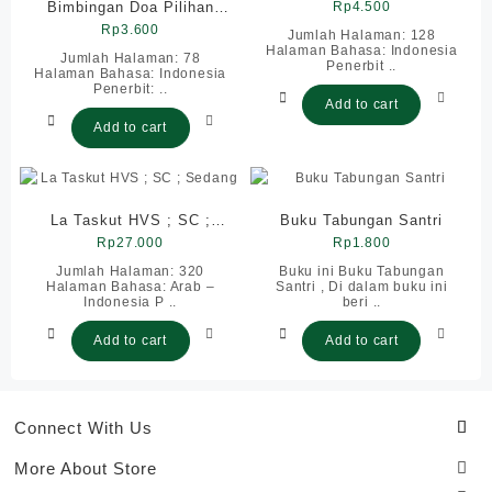
Bimbingan Doa Pilihan
Rp
Saku
4.500
Untuk Anak Anak HVS ;
Rp
3.600
Jumlah Halaman: 128
Halaman Bahasa: Indonesia
SC
Jumlah Halaman: 78
Penerbit ..
Halaman Bahasa: Indonesia
Penerbit: ..
Add to cart
Add to cart
La Taskut HVS ; SC ;
Buku Tabungan Santri
Rp
Sedang
27.000
Rp
1.800
Jumlah Halaman: 320
Buku ini Buku Tabungan
Halaman Bahasa: Arab –
Santri , Di dalam buku ini
Indonesia P ..
beri ..
Add to cart
Add to cart
Connect With Us
More About Store