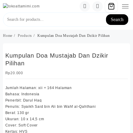
Skip
to
content
Search
Home
Products
Kumpulan Doa Mustajab Dan Dzikir Pilihan
Kumpulan Doa Mustajab Dan Dzikir
Pilihan
Rp
20.000
Jumlah Halaman: xii + 164 Halaman
Bahasa: Indonesia
Penerbit: Darul Haq
Penulis: Syaikh Said bin Ali bin Wahf al-Qahthani
Berat: 130 gr
Ukuran: 10 x 14,5 cm
Cover: Soft Cover
Kertas: HVS