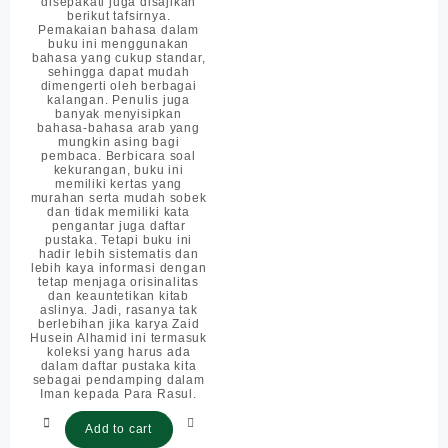
disepakati juga disajikan
berikut tafsirnya.
Pemakaian bahasa dalam
buku ini menggunakan
bahasa yang cukup standar,
sehingga dapat mudah
dimengerti oleh berbagai
kalangan. Penulis juga
banyak menyisipkan
bahasa-bahasa arab yang
mungkin asing bagi
pembaca. Berbicara soal
kekurangan, buku ini
memiliki kertas yang
murahan serta mudah sobek
dan tidak memiliki kata
pengantar juga daftar
pustaka. Tetapi buku ini
hadir lebih sistematis dan
lebih kaya informasi dengan
tetap menjaga orisinalitas
dan keauntetikan kitab
aslinya. Jadi, rasanya tak
berlebihan jika karya Zaid
Husein Alhamid ini termasuk
koleksi yang harus ada
dalam daftar pustaka kita
sebagai pendamping dalam
Iman kepada Para Rasul.
Add to cart