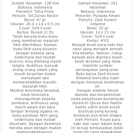
price
price
Jumlah Halaman: 128 hlm
Jumlah Halaman: 161
Bahasa: Indonesia
Halaman
was:
is:
Penerbit: Toha Putra
Bahasa: Indonesia
Rp7.250.
Rp6.525.
Penulis: SA Zainal Abidin
Penerbit: Pustaka Amani
Berat: 97 gr
Penulis: Zaid Husein
Ukuran: 20.4 x 14 x 0,5 cm
Alhamid
Cover: Soft Cover
Berat: 52 gr
Kertas: Buram (C D)
Ukuran: 14 x 21 cm
Telah banyak buku-buku
Cover: Soft Cover
yang membahas masalah
Kertas: HVS
fikih diterbitkan. Namun
Banyak kisah para nabi dan
buku fikih yang disusun
rasul yang mungkin pernah
dengan bahasa yang
kita ketahui. Namun, cukup
sederhana dan mudah
banyak pula diantara kisah-
dicerna, bisa dibilang masih
kisah tersebut yang tidak
langka. Buktinya, banyak
memiliki sumber
orang-orang awam yang
periwayatan yang jelas.
masih kesulitan dalam
Buku karya Zaid Husein
memahami dan
Alhamid mencoba hadir
mempraktekkan masalh-
dengan menutupi kelemahan
masalah fikih.
ini.
Melihat fenomena tersebut,
Dengan metode ilmiah
kami berusaha
standar dan berpedoman
menyuguhkan kepada
pada penjelasan-penjelasan
pembaca, terkhusus yang
dalam Al-Quran dan hadits-
masih awam dan baru
hadits sahih kisah-kisah
belajar tentang agama ini,
Israiliyat yang kurang
buku panduan fikih yang
berdasar pun telah ditapis
sederhana dan mudah
oleh Penulis. Kisah para
dipahami. Dengan demikian
nabi dan rasul dalam buku
mereka akan dengan mudah
ini tersaji berdasarkan topik-
mempraktekkannya.
topik inti yang mewakilkan