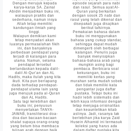
Dengan merujuk kepada
episode sejarah para nabi
karya-karya SA. Zainal
dan rasul. Semua ayat Al-
Abidin menjadikan buku ini,
Quran yang berkaitan
walaupun praktis dan
dengan sosok 25 nabi dan
sederhana, namun insya
rasul yang telah dikenal dan
Allah tetap memiliki
disepakati juga disajikan
kandungan ilmiah yang
berikut tafsirnya.
tinggi.
Pemakaian bahasa dalam
Walapun demikian kami
buku ini menggunakan
tetap menyadari akan
bahasa yang cukup standar,
luasnya permasalahan fikih
sehingga dapat mudah
ini, dan banyaknya
dimengerti oleh berbagai
perbedaan pendapat yang
kalangan. Penulis juga
terjadi di kalangan para
banyak menyisipkan
ulama. Namun, selama
bahasa-bahasa arab yang
pendapat tersebut
mungkin asing bagi
berlandaskan kepada dalil-
pembaca. Berbicara soal
dalil Al-Qur’an dan AL
kekurangan, buku ini
Hadits, maka itulah yang kita
memiliki kertas yang
ikuti. Kita pun berlapang
murahan serta mudah sobek
dada terhadap pendapat-
dan tidak memiliki kata
pendapat ulama lain yang
pengantar juga daftar
juga merujuk pada al-Quran
pustaka. Tetapi buku ini
dan AL Hadits.
hadir lebih sistematis dan
Satu lagi kelebihan dari
lebih kaya informasi dengan
buku ini; penyusun
tetap menjaga orisinalitas
menyertakan TANYA-
dan keauntetikan kitab
JAWAB, transliterasi doa-
aslinya. Jadi, rasanya tak
doa dan bacaan-bacaan
berlebihan jika karya Zaid
shalat supaya orang-orang
Husein Alhamid ini termasuk
yang belum bisa membaca
koleksi yang harus ada
tulisan arab dengan baik
dalam daftar pustaka kita