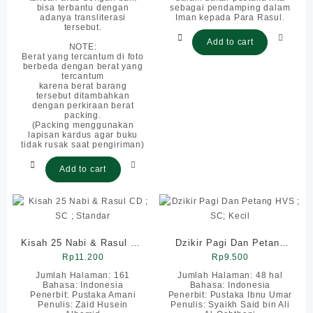
bisa terbantu dengan
sebagai pendamping dalam
adanya transliterasi
Iman kepada Para Rasul.
tersebut.
Add to cart
NOTE:
Berat yang tercantum di foto
berbeda dengan berat yang
tercantum
karena berat barang
tersebut ditambahkan
dengan perkiraan berat
packing.
(Packing menggunakan
lapisan kardus agar buku
tidak rusak saat pengiriman)
Add to cart
Kisah 25 Nabi & Rasul CD
Dzikir Pagi Dan Petang
; SC ; Standar
Rp
11.200
HVS ; SC; Kecil
Rp
9.500
Jumlah Halaman: 161
Jumlah Halaman: 48 hal
Bahasa: Indonesia
Bahasa: Indonesia
Penerbit: Pustaka Amani
Penerbit: Pustaka Ibnu Umar
Penulis: Zaid Husein
Penulis: Syaikh Said bin Ali