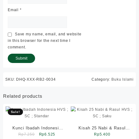
Email
*
Save my name, email, and website
in this browser for the next time I
comment.
SKU:
DHQ-XXX-RB2-0034
Category:
Buku Islami
Related products
Sale!
Kunci Ibadah Indonesia
Kisah 25 Nabi & Rasul
Original
Current
HVS ; SC ; Standar
Rp
7.250
Rp
6.525
HVS ; SC ; Saku
Rp
5.400