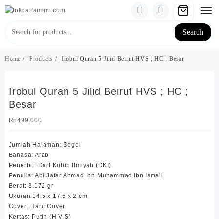
Skip
to
content
Search
Home
Products
Irobul Quran 5 Jilid Beirut HVS ; HC ; Besar
Irobul Quran 5 Jilid Beirut HVS ; HC ;
Besar
Rp
499.000
Jumlah Halaman: Segel
Bahasa: Arab
Penerbit: Darl Kutub Ilmiyah (DKI)
Penulis: Abi Jafar Ahmad Ibn Muhammad Ibn Ismail
Berat: 3.172 gr
Ukuran:14,5 x 17,5 x 2 cm
Cover: Hard Cover
Kertas: Putih (H V S)