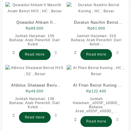
Qowaidul Ahkam fi
Duratun Nasihin Beirut
Masolih Anam Beirut HVS
Rp
89.000
Kuning ; HC ; Besar
Rp
61.000
; HC ; Besar
Jumlah Halaman: 159
Jumlah Halaman: 319
Bahasa: Arab Penerbit: Darl
Bahasa: Arab Penerbit: Darl
Kutub ..
kutub ..
Read more
Read more
Afdolus Shalawat Beirut
Al Fitan Beirut Kuning ;
HVS ; SC ; Besar
Rp
49.000
HC ; Besar
Rp
122.400
Jumlah Halaman: 158
Jumlah
Bahasa: Arab Penerbit: Darl
Halaman:_x005F_x000D_
Kutub ..
Bahasa:
Arab_x005F_x000D_ ..
Read more
Read more