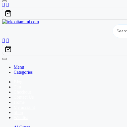
Menu
Categories
Blog
Cart
Checkout
Contact Us
Home
My account
Shop
Wishlist