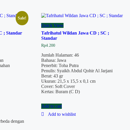
Sale!
Quick View
 ; Standar
Tafrihatul Wildan Jawa CD ; SC ;
Standar
Rp
4.200
Jumlah Halaman: 46
an
Bahasa: Jawa
mahan
Penerbit: Toha Putra
Penulis: Syaikh Abdul Qohir Al Jarjani
Berat: 43 gr
Ukuran: 21,5 x 15,5 x 0,1 cm
Cover: Soft Cover
Kertas: Buram (C D)
Add to cart
Add to wishlist
erbeda dengan