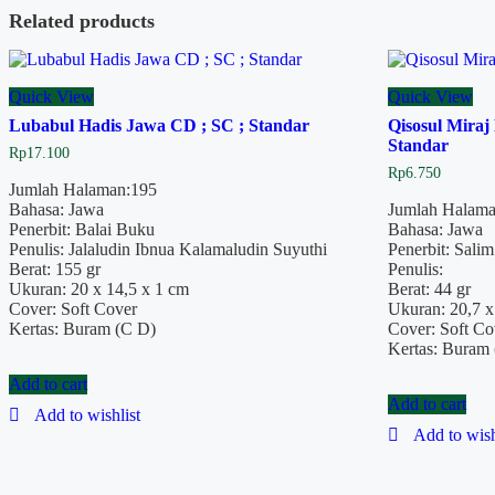
Related products
Quick View
Quick View
Lubabul Hadis Jawa CD ; SC ; Standar
Qisosul Miraj
Standar
Rp
17.100
Rp
6.750
Jumlah Halaman:195
Bahasa: Jawa
Jumlah Halama
Penerbit: Balai Buku
Bahasa: Jawa
Penulis: Jalaludin Ibnua Kalamaludin Suyuthi
Penerbit: Sali
Berat: 155 gr
Penulis:
Ukuran: 20 x 14,5 x 1 cm
Berat: 44 gr
Cover: Soft Cover
Ukuran: 20,7 x
Kertas: Buram (C D)
Cover: Soft Co
Kertas: Buram
Add to cart
Add to cart
Add to wishlist
Add to wish