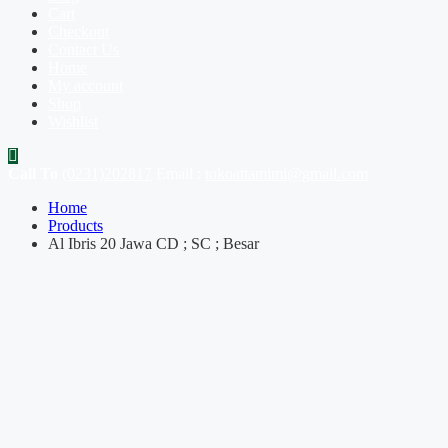
Cart
Checkout
Contact Us
Home
My account
Shop
Wishlist
Call To
(0231)202817
Email :
tokoattamimi@gmail.com
Home
Products
Al Ibris 20 Jawa CD ; SC ; Besar