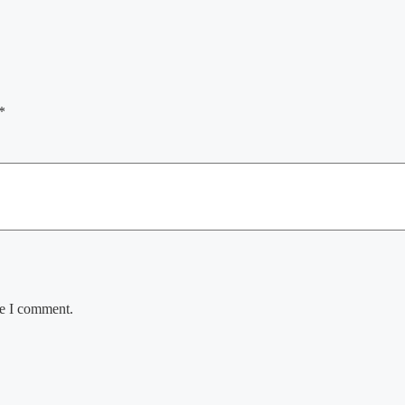
*
me I comment.