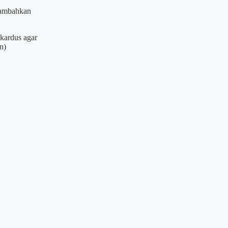
itambahkan
.
kardus agar
n)