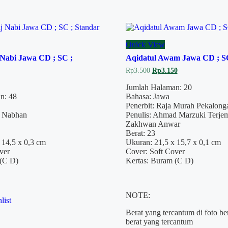
Quick View
 Nabi Jawa CD ; SC ;
Aqidatul Awam Jawa CD ; SC
Original
Current
Rp
3.500
Rp
3.150
price
price
was:
is:
Jumlah Halaman: 20
Rp3.500.
Rp3.150.
n: 48
Bahasa: Jawa
Penerbit: Raja Murah Pekalong
m Nabhan
Penulis: Ahmad Marzuki Terje
Zakhwan Anwar
Berat: 23
 14,5 x 0,3 cm
Ukuran: 21,5 x 15,7 x 0,1 cm
ver
Cover: Soft Cover
 (C D)
Kertas: Buram (C D)
NOTE:
list
Berat yang tercantum di foto b
berat yang tercantum