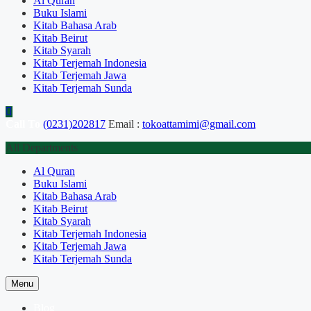
Al Quran
Buku Islami
Kitab Bahasa Arab
Kitab Beirut
Kitab Syarah
Kitab Terjemah Indonesia
Kitab Terjemah Jawa
Kitab Terjemah Sunda
Call To
(0231)202817
Email :
tokoattamimi@gmail.com
All Departments
Al Quran
Buku Islami
Kitab Bahasa Arab
Kitab Beirut
Kitab Syarah
Kitab Terjemah Indonesia
Kitab Terjemah Jawa
Kitab Terjemah Sunda
Menu
Blog