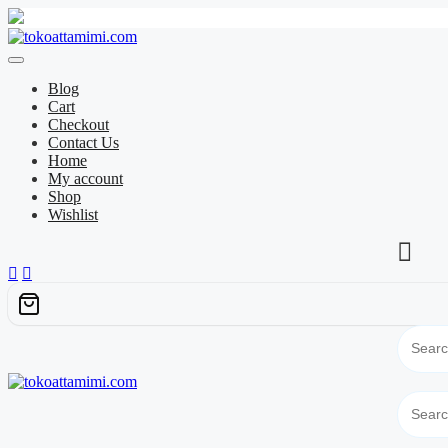
Skip
to
content
Blog
Cart
Checkout
Contact Us
Home
My account
Shop
Wishlist