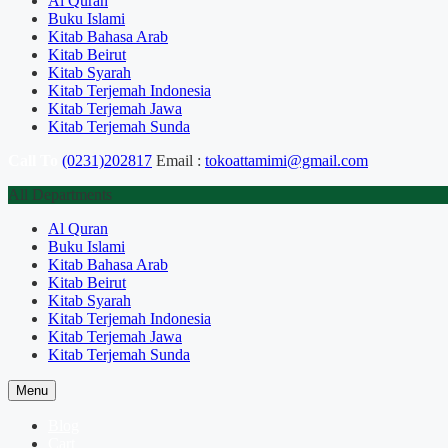
Al Quran
Buku Islami
Kitab Bahasa Arab
Kitab Beirut
Kitab Syarah
Kitab Terjemah Indonesia
Kitab Terjemah Jawa
Kitab Terjemah Sunda
Call To
(0231)202817
Email :
tokoattamimi@gmail.com
All Departments
Al Quran
Buku Islami
Kitab Bahasa Arab
Kitab Beirut
Kitab Syarah
Kitab Terjemah Indonesia
Kitab Terjemah Jawa
Kitab Terjemah Sunda
Menu
Blog
Cart