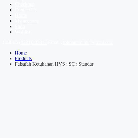
Checkout
Contact Us
Home
My account
Shop
Wishlist
Call To
(0231)202817
Email :
tokoattamimi@gmail.com
Home
Products
Falsafah Ketuhanan HVS ; SC ; Standar