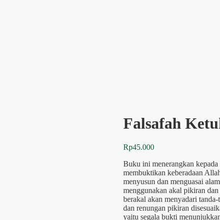
Falsafah Ketu
Rp
45.000
Buku ini menerangkan kepada 
membuktikan keberadaan Alla
menyusun dan menguasai alam 
menggunakan akal pikiran dan 
berakal akan menyadari tanda-t
dan renungan pikiran disesuai
yaitu segala bukti menunjukk