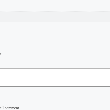
*
me I comment.