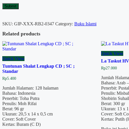
SKU:
GIP-XXX-RB2-0347
Category:
Buku Islami
Related products
Quick View
Quick View
La Taskut HV
Tuntunan Shalat Lengkap CD ; SC ;
Rp
27.000
Standar
Jumlah Halama
Rp
5.400
Bahasa: Arab –
Jumlah Halaman: 128 halaman
Penerbit: Pust
Bahasa: Indonesia
Penulis: Misba
Penerbit: Toha Putra
Shobirin Suhai
Penulis: Moh Rifai
Berat: 300 gr
Berat: 96 gr
Ukuran: 13 x 1
Ukuran: 20,5 x 14 x 0,5 cm
Cover: Soft Co
Cover: Soft Cover
Kertas: Putih 
Kertas: Buram (C D)
Buku ini berisi