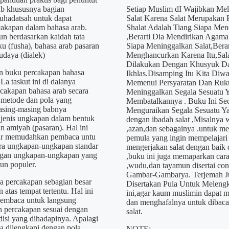
ab khususnya bagian
Setiap Muslim dI Wajibkan Me
uhadatsah untuk dapat
Salat Karena Salat Merupakan P
akapan dalam bahasa arab.
Shalat Adalah Tiang Siapa Mend
un berdasarkan kaidah tata
,Berarti Dia Mendirikan Agam
ku (fusha), bahasa arab pasaran
Siapa Meninggalkan Salat,Berar
udaya (dialek)
Menghancurkan Karena Itu,Sal
Dilakukan Dengan Khusyuk D
n buku percakapan bahasa
Ikhlas.Disamping Itu Kita Diwa
 La taskut ini di dalanya
Memenui Persyaratan Dan Ruku
cakapan bahasa arab secara
Meninggalkan Segala Sesuatu 
 metode dan pola yang
Membatalkannya . Buku Ini Sec
asing-masing babnya
Menguraikan Segala Sesuatu Ya
 jenis ungkapan dalam bentuk
dengan ibadah salat ,Misalnya
n amiyah (pasaran). Hal ini
,azan,dan sebagainya .untuk m
ar memudahkan pembaca untu
pemula yang ingin mempelajari
ra ungkapan-ungkapan standar
mengerjakan salat dengan baik 
ngan ungkapan-ungkapan yang
,buku ini juga memaparkan cara-
un populer.
,wudu,dan tayamun disertai con
Gambar-Gambarya. Terjemah 
 percakapan sebagian besar
Disertakan Pula Untuk Meleng
n atas tempat tertentu. Hal ini
ini,agar kaum muslimin dapat m
embaca untuk langsung
dan menghafalnya untuk dibaca
 percakapan sesuai dengan
salat.
disi yang dihadapinya. Apalagi
 dilengkapi dengan pola,
NOTE: