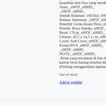
keajaiban dari-Nya yang memb
Alam._x005F_x000D_
_x005F_x000D_
Jumlah Halaman: 168 Hal_x
Bahasa: Indonesia _x005F_x
Penerbit: Gema Insani Press
Penulis: Buya Hamka_x005F
Berat: 176 gr_x005F_x000D_
Ukuran: 20,5 x 14,5 x cm_x
Cover: Soft Cover_x005F_x0
Kertas:HVS_x005F_x000D_
_x005F_x000D_
NOTE:_x005F_x000D_
-Berat yang tercantum di foto
karena berat barang tersebut 
(Packing menggunakan lapisan 
Out of stock
Add to wishlist