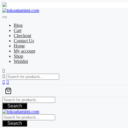
Skip
to
content
Blog
Cart
Checkout
Contact Us
Home
My account
Shop
Wishlist
Search
Search