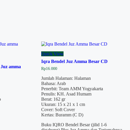
Quick View
Iqra Bendel Juz Amma Besar CD
& Juz amma
Rp
16.000
Jumlah Halaman: Halaman
Bahasa: Arab
Penerbit: Team AMM Yogyakarta
Penulis: KH. Asad Humam
o
Berat: 162 gr
Ukuran: 15 x 21 x 1 cm
Cover: Soft Cover
Kertas: Buramm (C D)
Buku IQRO Bendel Besar (jilid 1-6
digabung) Plus Juz Amma dan Terjemahnya