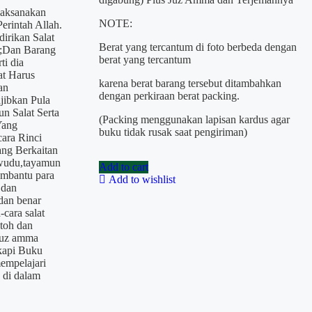
laksanakan
NOTE:
erintah Allah.
irikan Salat
Berat yang tercantum di foto berbeda dengan
a;Dan Barang
berat yang tercantum
ti dia
at Harus
karena berat barang tersebut ditambahkan
an
dengan perkiraan berat packing.
jibkan Pula
n Salat Serta
(Packing menggunakan lapisan kardus agar
Yang
buku tidak rusak saat pengiriman)
ara Rinci
ng Berkaitan
 wudu,tayamun
Add to cart
embantu para
Add to wishlist
 dan
dan benar
cara salat
toh dan
Juz amma
kapi Buku
empelajari
 di dalam