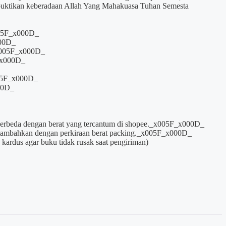
uktikan keberadaan Allah Yang Mahakuasa Tuhan Semesta
005F_x000D_
000D_
_x005F_x000D_
_x000D_
005F_x000D_
00D_
 berbeda dengan berat yang tercantum di shopee._x005F_x000D_
ditambahkan dengan perkiraan berat packing._x005F_x000D_
kardus agar buku tidak rusak saat pengiriman)