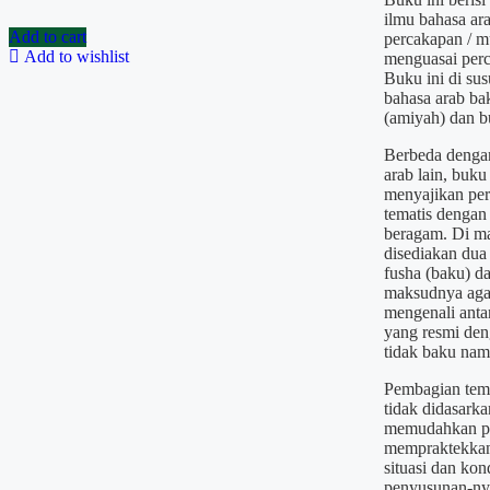
ilmu bahasa ar
Add to cart
percakapan / m
Add to wishlist
menguasai perc
Buku ini di sus
bahasa arab ba
(amiyah) dan b
Berbeda denga
arab lain, buku
menyajikan per
tematis dengan
beragam. Di m
disediakan dua
fusha (baku) da
maksudnya ag
mengenali anta
yang resmi de
tidak baku nam
Pembagian tema
tidak didasarka
memudahkan p
mempraktekkan
situasi dan kon
penyusunan-nya