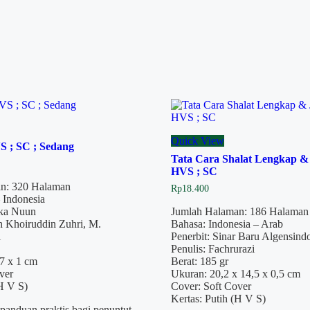
Quick View
S ; SC ; Sedang
Tata Cara Shalat Lengkap 
HVS ; SC
n: 320 Halaman
Rp
18.400
 Indonesia
aka Nuun
Jumlah Halaman: 186 Halaman
h Khoiruddin Zuhri, M.
Bahasa: Indonesia – Arab
l
Penerbit: Sinar Baru Algensind
Penulis: Fachrurazi
7 x 1 cm
Berat: 185 gr
ver
Ukuran: 20,2 x 14,5 x 0,5 cm
(H V S)
Cover: Soft Cover
Kertas: Putih (H V S)
 panduan praktis bagi penuntut