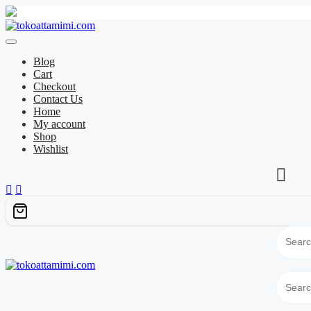
Skip
to
content
Blog
Cart
Checkout
Contact Us
Home
My account
Shop
Wishlist