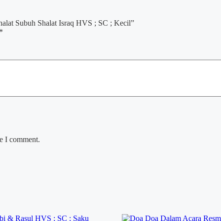
halat Subuh Shalat Israq HVS ; SC ; Kecil”
*
me I comment.