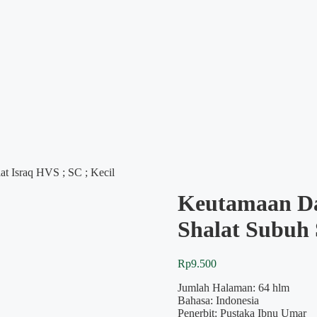
t Israq HVS ; SC ; Kecil
Keutamaan Da
Shalat Subuh 
Rp
9.500
Jumlah Halaman: 64 hlm
Bahasa: Indonesia
Penerbit: Pustaka Ibnu Umar