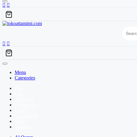
Menu
Categories
Blog
Cart
Checkout
Contact Us
Home
My account
Shop
Wishlist