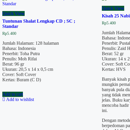
Quick View
Quick View
Kisah 25 Nabi
Tuntunan Shalat Lengkap CD ; SC ;
Rp
5.400
Standar
Jumlah Halama
Rp
5.400
Bahasa: Indone
Jumlah Halaman: 128 halaman
Penerbit: Pust
Bahasa: Indonesia
Penulis: Zaid 
Penerbit: Toha Putra
Berat: 52 gr
Penulis: Moh Rifai
Ukuran: 14 x 
Berat: 96 gr
Cover: Soft Co
Ukuran: 20,5 x 14 x 0,5 cm
Kertas: HVS
Cover: Soft Cover
Banyak kisah p
Kertas: Buram (C D)
mungkin pernah
banyak pula dia
Add to cart
yang tidak mem
Add to wishlist
jelas. Buku ka
mencoba hadir
ini.
Dengan metode 
berpedoman pad