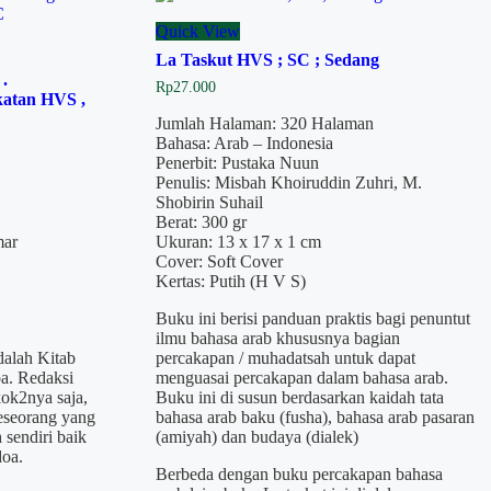
Quick View
La Taskut HVS ; SC ; Sedang
.
Rp
27.000
atan HVS ,
Jumlah Halaman: 320 Halaman
Bahasa: Arab – Indonesia
Penerbit: Pustaka Nuun
Penulis: Misbah Khoiruddin Zuhri, M.
Shobirin Suhail
Berat: 300 gr
mar
Ukuran: 13 x 17 x 1 cm
Cover: Soft Cover
Kertas: Putih (H V S)
Buku ini berisi panduan praktis bagi penuntut
ilmu bahasa arab khususnya bagian
alah Kitab
percakapan / muhadatsah untuk dapat
a. Redaksi
menguasai percakapan dalam bahasa arab.
ok2nya saja,
Buku ini di susun berdasarkan kaidah tata
eseorang yang
bahasa arab baku (fusha), bahasa arab pasaran
sendiri baik
(amiyah) dan budaya (dialek)
oa.
Berbeda dengan buku percakapan bahasa