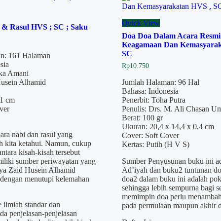
Quick View
 & Rasul HVS ; SC ; Saku
Doa Doa Dalam Acara Resmi 
Keagamaan Dan Kemasyarak
SC
n: 161 Halaman
sia
Rp
10.750
aka Amani
Husein Alhamid
Jumlah Halaman: 96 Hal
Bahasa: Indonesia
21 cm
Penerbit: Toha Putra
ver
Penulis: Drs. M. Ali Chasan U
Berat: 100 gr
Ukuran: 20,4 x 14,4 x 0,4 cm
ara nabi dan rasul yang
Cover: Soft Cover
 kita ketahui. Namun, cukup
Kertas: Putih (H V S)
ntara kisah-kisah tersebut
iliki sumber periwayatan yang
Sumber Penyusunan buku ini ad
rya Zaid Husein Alhamid
Ad’iyah dan buku2 tuntunan do
 dengan menutupi kelemahan
doa2 dalam buku ini adalah pok
sehingga lebih sempurna bagi s
memimpin doa perlu menambah 
ilmiah standar dan
pada permulaan maupun akhir d
a penjelasan-penjelasan