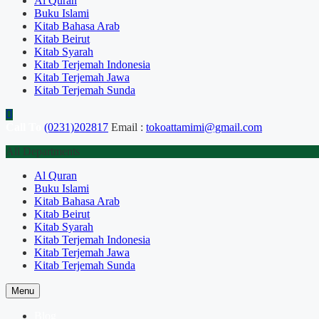
Al Quran
Buku Islami
Kitab Bahasa Arab
Kitab Beirut
Kitab Syarah
Kitab Terjemah Indonesia
Kitab Terjemah Jawa
Kitab Terjemah Sunda
Call To
(0231)202817
Email :
tokoattamimi@gmail.com
All Departments
Al Quran
Buku Islami
Kitab Bahasa Arab
Kitab Beirut
Kitab Syarah
Kitab Terjemah Indonesia
Kitab Terjemah Jawa
Kitab Terjemah Sunda
Menu
Blog