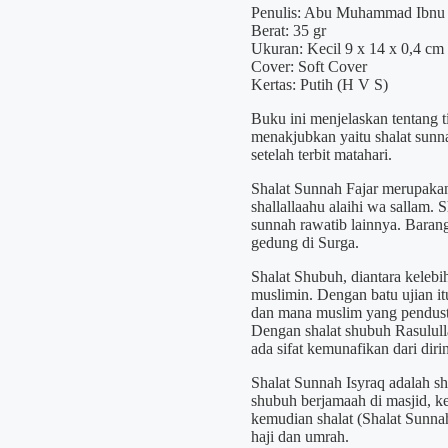
Penulis: Abu Muhammad Ibnu S
Berat: 35 gr
Ukuran: Kecil 9 x 14 x 0,4 cm
Cover: Soft Cover
Kertas: Putih (H V S)
Buku ini menjelaskan tentang ti
menakjubkan yaitu shalat sunnah
setelah terbit matahari.
Shalat Sunnah Fajar merupakan
shallallaahu alaihi wa sallam. S
sunnah rawatib lainnya. Baran
gedung di Surga.
Shalat Shubuh, diantara kelebi
muslimin. Dengan batu ujian 
dan mana muslim yang pendusta
Dengan shalat shubuh Rasulul
ada sifat kemunafikan dari diri
Shalat Sunnah Isyraq adalah sha
shubuh berjamaah di masjid, ke
kemudian shalat (Shalat Sunnah
haji dan umrah.