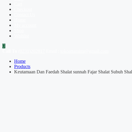
Cart
Checkout
Contact Us
Home
My account
Shop
Wishlist
Call To
(0231)202817
Email :
tokoattamimi@gmail.com
Home
Products
Keutamaan Dan Faedah Shalat sunnah Fajar Shalat Subuh Shala