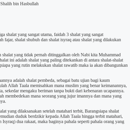
halih bin Hasbullah
ga shalat yang sangat utama, faidah 3 shalat yang sangat
 fajar, shalat shubuh dan shalat isyraq atau shalat yang dilakukan
 shalat yang tidak pernah ditinggalkan oleh Nabi kita Muhammad
halat ini adalah shalat yang paling ditekankan di antara shalat-shalat
gsiapa yang rutin melakukan shalat rawatib maka ia akan dibangunkan
hannya adalah shalat pembeda, sebagai batu ujian bagi kaum
itulah Allah Taala memisahkan mana muslim yang benar keimanannya,
, sekedar mengaku beriman tanpa bukti dari kebenaran ucapannya.
lah membedekan mana seorang yang jujur imannya dan mana yang
nya.
lat yang dilaksanakan setelah matahari terbit, Barangsiapa shalat
mudian duduk berdzikir kepada Allah Taala hingga terbit matahari,
 Isyraq) dua rakaat, maka baginya pahala seperti pahala orang yang