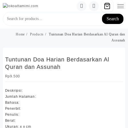
Skip
to
content
Search
Home
Products
Tuntunan Doa Harian Berdasarkan Al Quran dan
Assunah
Tuntunan Doa Harian Berdasarkan Al
Quran dan Assunah
Rp
9.500
Deskripsi:
Jumlah Halaman:
Bahasa:
Penerbit:
Penulis:
Berat:
Ukuran: x x cm