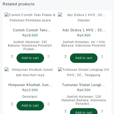
Related products
Contoh Contoh Teks
Adz Dzikra 1 HVS ; SC ;
Pidato & Pedoman
Rp
18.000
Rp
Standar
4.900
Pembawa acara
Jumlah Halaman: 191
Jumlah Halaman: xvi + hlm
Bahasa: Indonesia Penerbit:
Bahasa: Indonesia Penerbit:
Pustak ..
..
Add to cart
Add to cart
Himpunan Khutbah Jumat
Tuntunan Shalat Lengkap
dan dua Hari raya
Rp
12.000
3/4 HVS ; SC ; Tanggung
Rp
4.500
Deskripsi:
Jumlah Halaman: 128
Halaman Bahasa: Indonesia
Penerbit ..
Add to cart
Add to cart