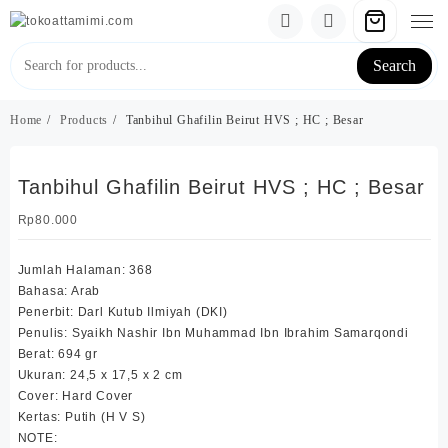
Skip
to
content
Search
Home
Products
Tanbihul Ghafilin Beirut HVS ; HC ; Besar
Tanbihul Ghafilin Beirut HVS ; HC ; Besar
Rp
80.000
Jumlah Halaman: 368
Bahasa: Arab
Penerbit: Darl Kutub Ilmiyah (DKI)
Penulis: Syaikh Nashir Ibn Muhammad Ibn Ibrahim Samarqondi
Berat: 694 gr
Ukuran: 24,5 x 17,5 x 2 cm
Cover: Hard Cover
Kertas: Putih (H V S)
NOTE: