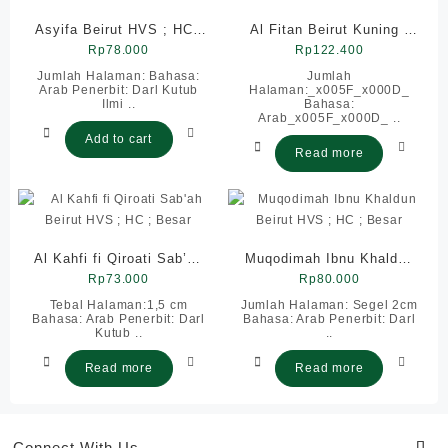
Asyifa Beirut HVS ; HC ;
Al Fitan Beirut Kuning ;
Rp
Besar
78.000
HC ; Besar
Rp
122.400
Jumlah Halaman: Bahasa:
Jumlah
Arab Penerbit: Darl Kutub
Halaman:_x005F_x000D_
Ilmi ..
Bahasa:
Arab_x005F_x000D_ ..
Add to cart
Read more
Al Kahfi fi Qiroati Sab’ah
Muqodimah Ibnu Khaldun
Beirut HVS ; HC ; Besar
Rp
73.000
Beirut HVS ; HC ; Besar
Rp
80.000
Tebal Halaman:1,5 cm
Jumlah Halaman: Segel 2cm
Bahasa: Arab Penerbit: Darl
Bahasa: Arab Penerbit: Darl
Kutub ..
..
Read more
Read more
Connect With Us