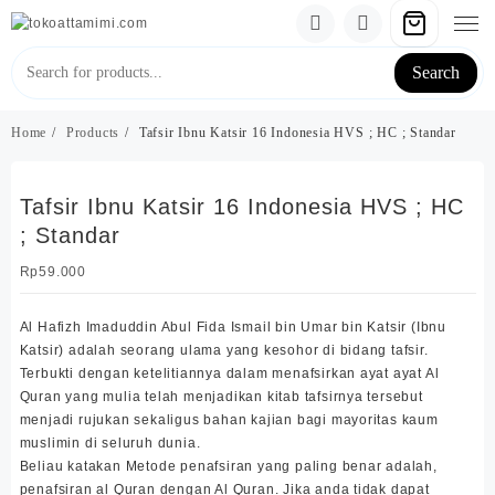
Skip
to
content
Search
Home
Products
Tafsir Ibnu Katsir 16 Indonesia HVS ; HC ; Standar
Tafsir Ibnu Katsir 16 Indonesia HVS ; HC
; Standar
Rp
59.000
Al Hafizh Imaduddin Abul Fida Ismail bin Umar bin Katsir (Ibnu
Katsir) adalah seorang ulama yang kesohor di bidang tafsir.
Terbukti dengan ketelitiannya dalam menafsirkan ayat ayat Al
Quran yang mulia telah menjadikan kitab tafsirnya tersebut
menjadi rujukan sekaligus bahan kajian bagi mayoritas kaum
muslimin di seluruh dunia.
Beliau katakan Metode penafsiran yang paling benar adalah,
penafsiran al Quran dengan Al Quran. Jika anda tidak dapat