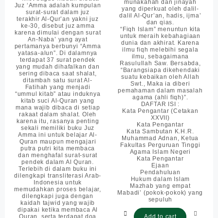
munakahah dan jinayah
Juz ‘Amma adalah kumpulan
yang diperkuat oleh dalil-
surat-surat dalam juz
dalil Al-Qur’an, hadis, ijma’
terakhir Al-Qur’an yakni juz
dan qias.
ke-30, disebut juz amma
“Fiqh Islam” menuntun kita
karena dimulai dengan surat
untuk meraih kebahagiaan
An-Naba’ yang ayat
dunia dan akhirat. Karena
pertamanya berbunyi “Amma
ilmu fiqh melebihi segala
yatasa-alun”. Di dalamnya
ilmu, sebagaimana
terdapat 37 surat pendek
Rasulullah Saw. Bersabda,
yang mudah dihafalkan dan
“Barangsiapa dikehendaki
sering dibaca saat shalat,
suatu kebaikan oleh Allah
ditambah satu surat Al-
Swt., Maka ia diberi
Fatihah yang menjadi
pemahaman dalam masalah
“ummul kitab” atau induknya
agama (ahli fiqh)”.
kitab suci Al-Quran yang
DAFTAR ISI :
mana wajib dibaca di setiap
Kata Pengantar (Cetakan
rakaat dalam shalat. Oleh
XXVII)
karena itu, rasanya penting
Kata Pengantar
sekali memiliki buku Juz
Kata Sambutan K.H.R.
Amma ini untuk belajar Al-
Muhammad Adnan, Ketua
Quran maupun mengajari
Fakultas Perguruan Tinggi
putra putri kita membaca
Agama Islam Negeri
dan menghafal surat-surat
Kata Pengantar
pendek dalam Al Quran.
Ejaan
Terlebih di dalam buku ini
Pendahuluan
dilengkapi transliterasi Arab-
Hukum dalam Islam
Indonesia untuk
Mazhab yang empat
memudahkan proses belajar,
Mabadi’ (pokok-pokok) yang
dilengkapi juga dengan
sepuluh
kaidah tajwid yang wajib
dipakai ketika membaca Al
Quran, serta terdapat doa
Add to cart