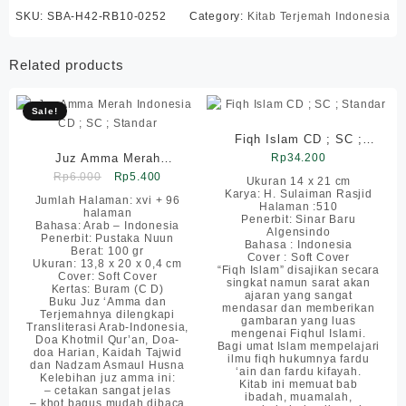
SKU:
SBA-H42-RB10-0252
Category:
Kitab Terjemah Indonesia
Related products
Sale!
Fiqh Islam CD ; SC ;
Juz Amma Merah
Rp
Standar
34.200
Original
Current
Indonesia CD ; SC ;
Rp
6.000
Rp
5.400
Ukuran 14 x 21 cm
Karya: H. Sulaiman Rasjid
price
price
Standar
Jumlah Halaman: xvi + 96
Halaman :510
halaman
was:
is:
Penerbit: Sinar Baru
Bahasa: Arab – Indonesia
Algensindo
Rp6.000.
Rp5.400.
Penerbit: Pustaka Nuun
Bahasa : Indonesia
Berat: 100 gr
Cover : Soft Cover
Ukuran: 13,8 x 20 x 0,4 cm
“Fiqh Islam” disajikan secara
Cover: Soft Cover
singkat namun sarat akan
Kertas: Buram (C D)
ajaran yang sangat
Buku Juz ‘Amma dan
mendasar dan memberikan
Terjemahnya dilengkapi
gambaran yang luas
Transliterasi Arab-Indonesia,
mengenai Fiqhul Islami.
Doa Khotmil Qur’an, Doa-
Bagi umat Islam mempelajari
doa Harian, Kaidah Tajwid
ilmu fiqh hukumnya fardu
dan Nadzam Asmaul Husna
‘ain dan fardu kifayah.
Kelebihan juz amma ini:
Kitab ini memuat bab
– cetakan sangat jelas
ibadah, muamalah,
– khot bagus mudah dibaca