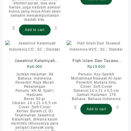
khotmil quran, doa-doa
harian, juga nadzam asmaul
husna yang insya Allah akan
semakin menyempurnakan
ibadah kita.
Add to cart
Jawahirul Kalamiyah
Fiqh Islam Dan Tasawuf
Indonesia CD ; SC ;
Rp
6.000
Indonesia HVS ; SC ;
Rp
19.800
Standar
Standar
Jumlah Halaman: 98
Penulis: Asy-Syeikh
Bahasa: Indonesia
Muhammad Nawawi Al-Jawi
Penerbit: Raja Murah
Penerbit: Mutiara Ilmu
Pekalongan
Cover: Soft Cover
Penulis: KH.M. Sjafi’i
Dimensi:14 x 21 x 0,5 cm
Hadzami
Jumlah Halaman: 176
Berat: 93 gr
Bahasa: Bahasa Indonesia
Ukuran: 14 x 21 x 0,5 cm
Cover: Soft Cover
Add to cart
Kertas: Buram (C D)
Terjemahan Jawahirul
Kalamiyah, dimana kaum
muslimin (khususnya para
pelajar) banyak yang