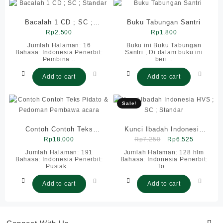
Bacalah 1 CD ; SC ;
Buku Tabungan Santri
Rp
Standar
2.500
Rp
1.800
Jumlah Halaman: 16
Buku ini Buku Tabungan
Bahasa: Indonesia Penerbit:
Santri , Di dalam buku ini
Pembina ..
beri ..
Add to cart
Add to cart
Sale!
Contoh Contoh Teks
Kunci Ibadah Indonesia
Original
Current
Pidato & Pedoman
Rp
18.000
HVS ; SC ; Standar
Rp
7.250
Rp
6.525
price
price
Pembawa acara
Jumlah Halaman: 191
Jumlah Halaman: 128 hlm
Bahasa: Indonesia Penerbit:
Bahasa: Indonesia Penerbit:
was:
is:
Pustak ..
To ..
Rp7.250.
Rp6.525.
Add to cart
Add to cart