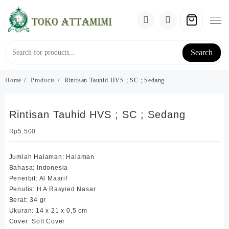
Skip
to
content
Search
Home
Products
Rintisan Tauhid HVS ; SC ; Sedang
Rintisan Tauhid HVS ; SC ; Sedang
Rp
5.500
Jumlah Halaman: Halaman
Bahasa: Indonesia
Penerbit: Al Maarif
Penulis: H A Rasyied Nasar
Berat: 34 gr
Ukuran: 14 x 21 x 0,5 cm
Cover: Soft Cover