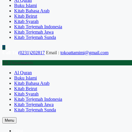
Al Quran
Buku Islami
Kitab Bahasa Arab
Kitab Beirut
Kitab Syarah
Kitab Terjemah Indonesia
Kitab Terjemah Jawa
Kitab Terjemah Sunda
Call To
(0231)202817
Email :
tokoattamimi@gmail.com
All Departments
Al Quran
Buku Islami
Kitab Bahasa Arab
Kitab Beirut
Kitab Syarah
Kitab Terjemah Indonesia
Kitab Terjemah Jawa
Kitab Terjemah Sunda
Menu
Blog