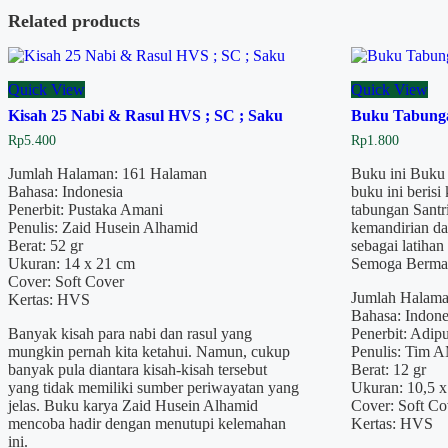
Related products
Quick View
Quick View
Kisah 25 Nabi & Rasul HVS ; SC ; Saku
Buku Tabunga
Rp
5.400
Rp
1.800
Jumlah Halaman: 161 Halaman
Buku ini Buku 
Bahasa: Indonesia
buku ini beris
Penerbit: Pustaka Amani
tabungan Sant
Penulis: Zaid Husein Alhamid
kemandirian da
Berat: 52 gr
sebagai latiha
Ukuran: 14 x 21 cm
Semoga Berman
Cover: Soft Cover
Jumlah Halama
Kertas: HVS
Bahasa: Indone
Banyak kisah para nabi dan rasul yang
Penerbit: Adip
mungkin pernah kita ketahui. Namun, cukup
Penulis: Tim
banyak pula diantara kisah-kisah tersebut
Berat: 12 gr
yang tidak memiliki sumber periwayatan yang
Ukuran: 10,5 x
jelas. Buku karya Zaid Husein Alhamid
Cover: Soft Co
mencoba hadir dengan menutupi kelemahan
Kertas: HVS
ini.