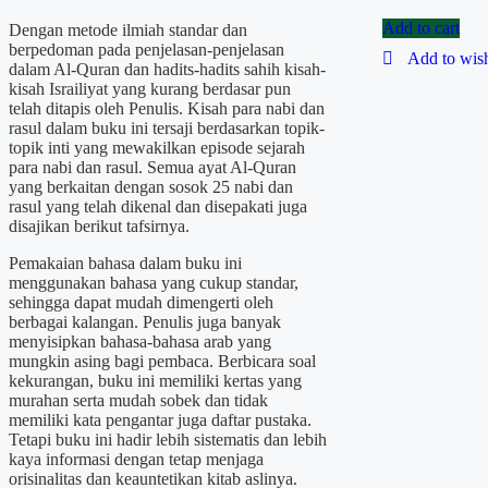
Add to cart
Dengan metode ilmiah standar dan
berpedoman pada penjelasan-penjelasan
Add to wish
dalam Al-Quran dan hadits-hadits sahih kisah-
kisah Israiliyat yang kurang berdasar pun
telah ditapis oleh Penulis. Kisah para nabi dan
rasul dalam buku ini tersaji berdasarkan topik-
topik inti yang mewakilkan episode sejarah
para nabi dan rasul. Semua ayat Al-Quran
yang berkaitan dengan sosok 25 nabi dan
rasul yang telah dikenal dan disepakati juga
disajikan berikut tafsirnya.
Pemakaian bahasa dalam buku ini
menggunakan bahasa yang cukup standar,
sehingga dapat mudah dimengerti oleh
berbagai kalangan. Penulis juga banyak
menyisipkan bahasa-bahasa arab yang
mungkin asing bagi pembaca. Berbicara soal
kekurangan, buku ini memiliki kertas yang
murahan serta mudah sobek dan tidak
memiliki kata pengantar juga daftar pustaka.
Tetapi buku ini hadir lebih sistematis dan lebih
kaya informasi dengan tetap menjaga
orisinalitas dan keauntetikan kitab aslinya.