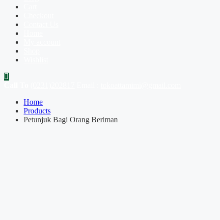
Cart
Checkout
Contact Us
Home
My account
Shop
Wishlist
Call To
(0231)202817
Email :
tokoattamimi@gmail.com
Home
Products
Petunjuk Bagi Orang Beriman