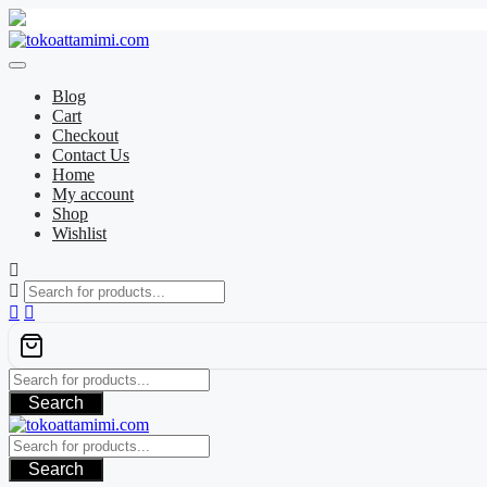
Skip
to
content
Blog
Cart
Checkout
Contact Us
Home
My account
Shop
Wishlist
Search
Search