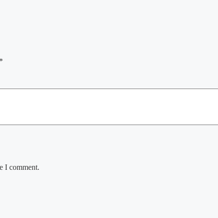
*
me I comment.