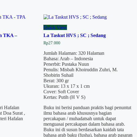
Quick View
ah TKA –
La Taskut HVS ; SC ; Sedang
Rp
27.000
Jumlah Halaman: 320 Halaman
Bahasa: Arab – Indonesia
Penerbit: Pustaka Nuun
Penulis: Misbah Khoiruddin Zuhri, M.
Shobirin Suhail
Berat: 300 gr
Ukuran: 13 x 17 x 1 cm
Cover: Soft Cover
Kertas: Putih (H V S)
i Hafalan
Buku ini berisi panduan praktis bagi penuntut
 Doa Surat ,
ilmu bahasa arab khususnya bagian
teri Hafalan
percakapan / muhadatsah untuk dapat
menguasai percakapan dalam bahasa arab.
Buku ini di susun berdasarkan kaidah tata
bahasa arab baku (fusha), bahasa arab pasaran