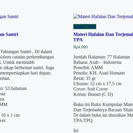
Quick View
n Santri
Materi Hafalan Dan Terjem
TPA
Rp
4.000
Tabungan Santri , Di dalam
i kolom catatan perkembangan
Jumlah Halaman: 77 Halaman
ri. Untuk menmabh
Bahasa: Arab – Indonesia
n sikap berhemat santri. Juga
Penerbit: AMM
n mempersiapkan hari depan.
Penulis: KH. Asad Humam
faat.
Berat: 35 gr
Ukuran: 12 cm x 17,5 cm
n: 53 halaman
Cover: Soft Cover
sia
Kertas: Buram (C D)
ura
 AMM
Buku ini Buku Kumpulan Mater
Dan Terjemahnya Bacaan Shalat
 16 x 1 cm
Di dalam buku ini diuraikan Ma
ver
TPA/TPQ
Isi: