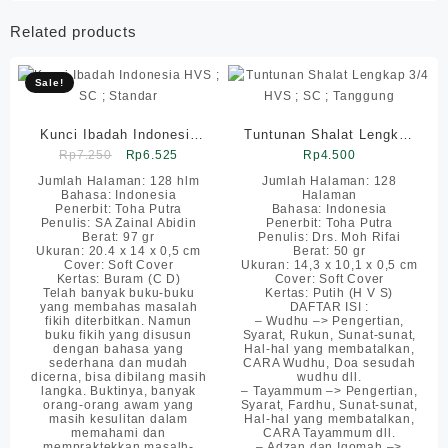
Related products
Sale!
Kunci Ibadah Indonesia
Tuntunan Shalat Lengkap
Original
Current
HVS ; SC ; Standar
Rp
7.250
Rp
6.525
3/4 HVS ; SC ; Tanggung
Rp
4.500
price
price
Jumlah Halaman: 128 hlm
Jumlah Halaman: 128
Bahasa: Indonesia
Halaman
was:
is:
Penerbit: Toha Putra
Bahasa: Indonesia
Rp7.250.
Rp6.525.
Penulis: SA Zainal Abidin
Penerbit: Toha Putra
Berat: 97 gr
Penulis: Drs. Moh Rifai
Ukuran: 20.4 x 14 x 0,5 cm
Berat: 50 gr
Cover: Soft Cover
Ukuran: 14,3 x 10,1 x 0,5 cm
Kertas: Buram (C D)
Cover: Soft Cover
Telah banyak buku-buku
Kertas: Putih (H V S)
yang membahas masalah
DAFTAR ISI :
fikih diterbitkan. Namun
– Wudhu –> Pengertian,
buku fikih yang disusun
Syarat, Rukun, Sunat-sunat,
dengan bahasa yang
Hal-hal yang membatalkan,
sederhana dan mudah
CARA Wudhu, Doa sesudah
dicerna, bisa dibilang masih
wudhu dll.
langka. Buktinya, banyak
– Tayammum –> Pengertian,
orang-orang awam yang
Syarat, Fardhu, Sunat-sunat,
masih kesulitan dalam
Hal-hal yang membatalkan,
memahami dan
CARA Tayammum dll.
mempraktekkan masalh-
– Adzan dan Iqomah –>