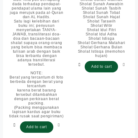
dada terhadap pendapat-
Sholat Sunah Awwabin
pendapat ulama lain yang
Sholat Sunah Tasbih
juga merujuk pada al-Quran
Sholat Sunah Tobat
dan AL Hadits.
Sholat Sunah Hajat
Satu lagi kelebihan dari
Sholat Tarawih
buku ini; penyusun
Sholat Witir
menyertakan TANYA-
Sholat Idul Fitri
JAWAB, transliterasi doa-
Sholat Idul Adha
doa dan bacaan-bacaan
Sholat Istisga
shalat supaya orang-orang
Sholat Gerhana Matahari
yang belum bisa membaca
Sholat Gerhana Bulan
tulisan arab dengan baik
Sholat Istisqa (memohon
bisa terbantu dengan
hujan)
adanya transliterasi
tersebut.
Add to cart
NOTE:
Berat yang tercantum di foto
berbeda dengan berat yang
tercantum
karena berat barang
tersebut ditambahkan
dengan perkiraan berat
packing.
(Packing menggunakan
lapisan kardus agar buku
tidak rusak saat pengiriman)
Add to cart