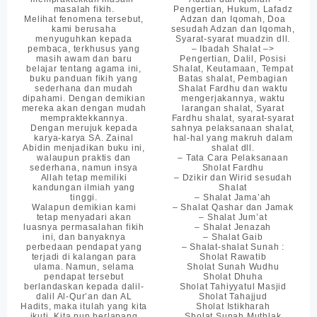
masalah fikih.
Pengertian, Hukum, Lafadz
Melihat fenomena tersebut,
Adzan dan Iqomah, Doa
kami berusaha
sesudah Adzan dan Iqomah,
menyuguhkan kepada
Syarat-syarat muadzin dll.
pembaca, terkhusus yang
– Ibadah Shalat –>
masih awam dan baru
Pengertian, Dalil, Posisi
belajar tentang agama ini,
Shalat, Keutamaan, Tempat
buku panduan fikih yang
Batas shalat, Pembagian
sederhana dan mudah
Shalat Fardhu dan waktu
dipahami. Dengan demikian
mengerjakannya, waktu
mereka akan dengan mudah
larangan shalat, Syarat
mempraktekkannya.
Fardhu shalat, syarat-syarat
Dengan merujuk kepada
sahnya pelaksanaan shalat,
karya-karya SA. Zainal
hal-hal yang makruh dalam
Abidin menjadikan buku ini,
shalat dll.
walaupun praktis dan
– Tata Cara Pelaksanaan
sederhana, namun insya
Sholat Fardhu
Allah tetap memiliki
– Dzikir dan Wirid sesudah
kandungan ilmiah yang
Shalat
tinggi.
– Shalat Jama’ah
Walapun demikian kami
– Shalat Qashar dan Jamak
tetap menyadari akan
– Shalat Jum’at
luasnya permasalahan fikih
– Shalat Jenazah
ini, dan banyaknya
– Shalat Gaib
perbedaan pendapat yang
– Shalat-shalat Sunah :
terjadi di kalangan para
Sholat Rawatib
ulama. Namun, selama
Sholat Sunah Wudhu
pendapat tersebut
Sholat Dhuha
berlandaskan kepada dalil-
Sholat Tahiyyatul Masjid
dalil Al-Qur’an dan AL
Sholat Tahajjud
Hadits, maka itulah yang kita
Sholat Istikharah
ikuti. Kita pun berlapang
Sholat Sunah Muthlak