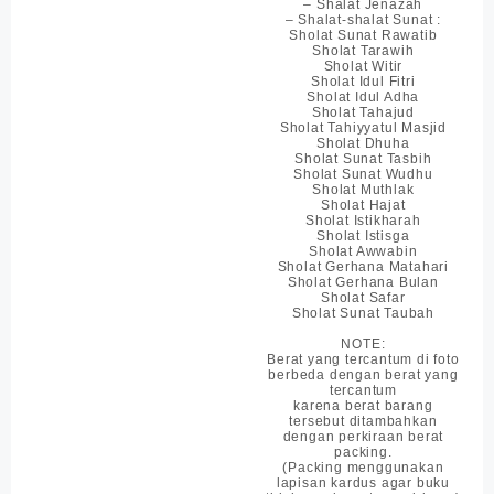
– Shalat Jenazah
– Shalat-shalat Sunat :
Sholat Sunat Rawatib
Sholat Tarawih
Sholat Witir
Sholat Idul Fitri
Sholat Idul Adha
Sholat Tahajud
Sholat Tahiyyatul Masjid
Sholat Dhuha
Sholat Sunat Tasbih
Sholat Sunat Wudhu
Sholat Muthlak
Sholat Hajat
Sholat Istikharah
Sholat Istisga
Sholat Awwabin
Sholat Gerhana Matahari
Sholat Gerhana Bulan
Sholat Safar
Sholat Sunat Taubah
NOTE:
Berat yang tercantum di foto
berbeda dengan berat yang
tercantum
karena berat barang
tersebut ditambahkan
dengan perkiraan berat
packing.
(Packing menggunakan
lapisan kardus agar buku