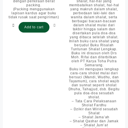
dengan perkiraan berat
shalat, hal-hal yang
packing.
membatalkan shalat, hal-hal
(Packing menggunakan
yang makruh dalam shalat,
lapisan kardus agar buku
perbedaan laki-laki dan
tidak rusak saat pengiriman)
wanita dalam shalat, serta
berbagai bacaan-bacaan
dalam shalat mulai dari
Add to cart
takbir hingga salam dan
disertakan pula doa-doa
yang dibaca setelah shalat.
Inilah buku cara shalat yang
berjudul Buku Risalah
Tuntunan Shalat Lengkap.
Buku ini disusun oleh Drs
Moh. Rifai dan diterbitkan
oleh PT Karya Toha Putra
Semarang.
Buku ini mengupas lengkap
cara-cara sholat mulai dari
bersuci (Mandi, Wudhu, dan
Tayamum), cara sholat wajib
dan sunnat seperti sholat
Dhuha, Tahajjud, dsb. Begitu
pula doa-doa sesudah
sholat.
– Tata Cara Pelaksanaan
Sholat Fardhu
– Dzikir dan Wirid sesudah
Shalat
– Shalat Jama’ah
– Shalat Qashar dan Jamak
– Shalat Jum’at