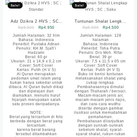
Sale!
Sale!
Adz Dzikra 2 HVS ; SC ;
Tuntunan Shalat Lengkap
Original
Current
Original
Current
Rp
5.500
Standar
Rp
4.950
Rp
HVS ; SC ; Saku
5.000
Rp
4.500
price
price
price
price
Jumlah Halaman: 32 hlm
Jumlah Halaman: 128
Bahasa: Indonesia
halaman
was:
is:
was:
is:
Penerbit: Pustaka Adnan
Bahasa: Indonesia
Rp5.500.
Rp4.950.
Rp5.000.
Rp4.500.
Penulis: KH.M. Sjafi’i
Penerbit: Toha Putra
Hadzami
Penulis: Drs Moh. Rifai
Berat: 60 gr
Berat: 39 gr
Ukuran: 21 x 14,9 x 0,2 cm
Ukuran: 7,5 x 11,5 x 05 cm
Cover: Soft Cover
Cover: Soft Cover
Kertas: Putih (H V S)
Kertas: Putih (H V S)
Al Quran merupakan
Buku ini berisi tuntunan
pedoman umat islam yang
melaksanakan shalat yang
bukan hanya sekedar untuk
cukup lengkap.
dibaca. Al Quran butuh dikaji
Pembahasannya dimulai
dan dipelajari dan
dengan Thaharah / bersuci.
diamalkan. menulis huruf
Macam-macam jenis air,
hijaiyah merupakan salah
macam-macam jenis najis,
satu proses daripadanya.
dan cara-cara wudhu
disertai dengan gambar
NOTE:
ilustrasi untuk memudahkan
Berat yang tercantum di foto
pemahaman.
berbeda dengan berat yang
Pembahasan dilanjutkan
tercantum
dengan sunnah-sunnah
karena berat barang
sebelum shalat, syarat-
tersebut ditambahkan
syarat shalat, rukun-rukun