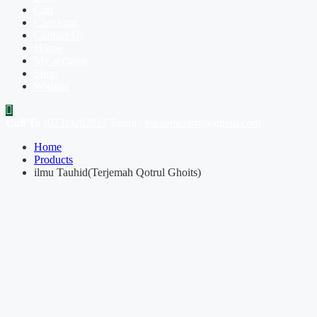
Cart
Checkout
Contact Us
Home
My account
Shop
Wishlist
Call To
(0231)202817
Email :
tokoattamimi@gmail.com
Home
Products
ilmu Tauhid(Terjemah Qotrul Ghoits)