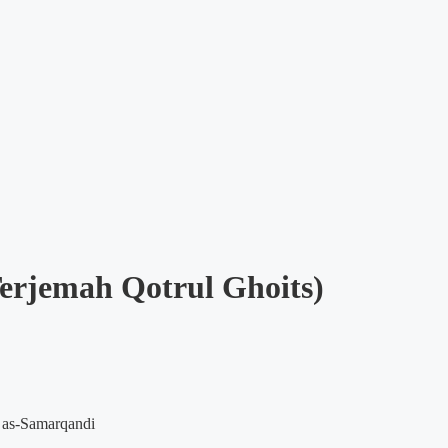
erjemah Qotrul Ghoits)
 as-Samarqandi