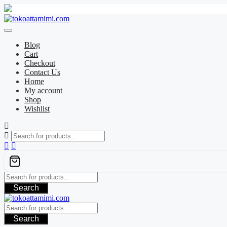
Skip
to
content
Blog
Cart
Checkout
Contact Us
Home
My account
Shop
Wishlist
Search
Search