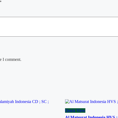
*
me I comment.
Quick View
Al Matsurat Indonesia HVS ;