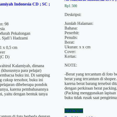
amiyah Indonesia CD ; SC ;
Rp
1.500
Deskripsi:
Jumlah Halaman:
n: 98
Bahasa:
sia
Penerbit:
 Murah Pekalongan
Penulis:
 Sjafi’i Hadzami
Berat:
Ukuran: x x cm
1 x 0,5 cm
Cover:
ver
Kertas:
 (C D)
NOTE:
wahirul Kalamiyah, dimana
(khususnya para pelajar)
-Berat yang tercantum di foto 
embacsa buku ini. Di samping
berat yang tercantum di shopee.
 cukup tersohor, buku ini
karena berat barang tersebut d
pelajaran dibeberapa pondok
dengan perkiraan berat packing
tunya, karena pembahasannya
(Packing menggunakan lapisan 
, yaitu dengan bentuk tanya
buku tidak rusak saat pengirima
Add to cart
rcantum di foto berbeda dengan