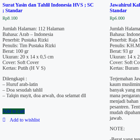
Surat Yasin dan Tahlil Indonesia HVS ; SC
Jawahirul Kal
; Standar
Standar
Rp
8.100
Rp
6.000
Jumlah Halaman: 112 Halaman
Jumlah Halama
Bahasa: Arab – Indonesia
Bahasa: Indone
Penerbit: Pustaka Rizki
Penerbit: Raja
Penulis: Tim Pustaka Rizki
Penulis: KH.M.
Berat: 100 gr
Berat: 93 gr
Ukuran: 20 x 14 x 0,5 cm
Ukuran: 14 x 2
Cover: Soft Cover
Cover: Soft Co
Kertas: Putih (H V S)
Kertas: Buram
Dilengkapi :
Terjemahan Ja
– Huruf arab-latin
kaum muslimin 
– Doa sesudah tahlil
banyak yang m
– Talqin mayit, doa arwah, doa selamat dll
mana pengarang
menjadi bahan 
pesantren. Ten
Add to cart
mudah dipahami
jawab.
Add to wishlist
NOTE:
-Berat yang te