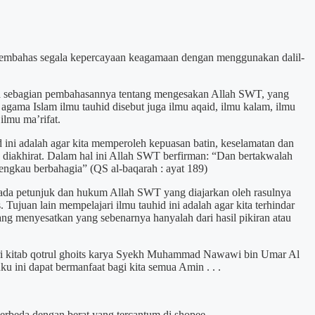
membahas segala kepercayaan keagamaan dengan menggunakan dalil-
a sebagian pembahasannya tentang mengesakan Allah SWT, yang
 agama Islam ilmu tauhid disebut juga ilmu aqaid, ilmu kalam, ilmu
ilmu ma’rifat.
 ini adalah agar kita memperoleh kepuasan batin, keselamatan dan
 diakhirat. Dalam hal ini Allah SWT berfirman: “Dan bertakwalah
ngkau berbahagia” (QS al-baqarah : ayat 189)
pada petunjuk dan hukum Allah SWT yang diajarkan oleh rasulnya
 Tujuan lain mempelajari ilmu tauhid ini adalah agar kita terhindar
ng menyesatkan yang sebenarnya hanyalah dari hasil pikiran atau
ari kitab qotrul ghoits karya Syekh Muhammad Nawawi bin Umar Al
 ini dapat bermanfaat bagi kita semua Amin . . .
berbeda dengan berat yang tercantum di shopee.