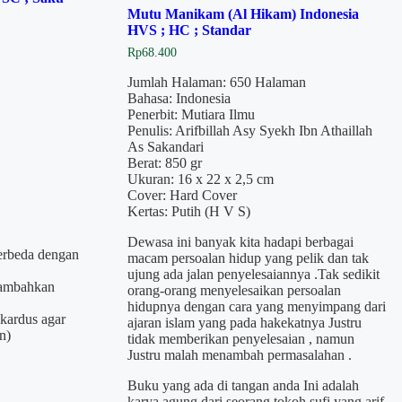
Mutu Manikam (Al Hikam) Indonesia
HVS ; HC ; Standar
Rp
68.400
Jumlah Halaman: 650 Halaman
Bahasa: Indonesia
Penerbit: Mutiara Ilmu
Penulis: Arifbillah Asy Syekh Ibn Athaillah
As Sakandari
Berat: 850 gr
Ukuran: 16 x 22 x 2,5 cm
Cover: Hard Cover
Kertas: Putih (H V S)
Dewasa ini banyak kita hadapi berbagai
berbeda dengan
macam persoalan hidup yang pelik dan tak
ujung ada jalan penyelesaiannya .Tak sedikit
itambahkan
orang-orang menyelesaikan persoalan
.
hidupnya dengan cara yang menyimpang dari
kardus agar
ajaran islam yang pada hakekatnya Justru
n)
tidak memberikan penyelesaian , namun
Justru malah menambah permasalahan .
Buku yang ada di tangan anda Ini adalah
karya agung dari seorang tokoh sufi yang arif