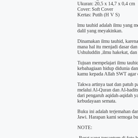
Ukuran: 20,5 x 14,7 x 0,4 cm
Cover: Soft Cover
Kertas: Putih (H V S)
lmu tauhid adalah ilmu yang 
dalil yang meyakinkan.
Dinamakan ilmu tauhid, karen
mana hal itu menjadi dasar dan
Ushuluddin ,ilmu hakekat, dan 
Tujuan mempelajari ilmu tauhid
kebahagiaan hidup didunia dan
kamu kepada Allah SWT agar e
Takwa artinya taat dan patuh 
melalui Al-Quran dan Al-hadits.
dari pengaruh aqidah-aqidah ya
kebudayaan semata.
Buku ini adalah terjemahan d
Jawi. Harapan kami semoga buku
NOTE:
-Berat yang tercantum di foto 