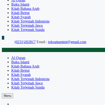
Al Quran
Buku Islami
Kitab Bahasa Arab
Kitab Beirut
Kitab Syarah
Kitab Terjemah Indonesia
Kitab Terjemah Jawa
Kitab Terjemah Sunda
Call To
(0231)202817
Email :
tokoattamimi@gmail.com
All Departments
Al Quran
Buku Islami
Kitab Bahasa Arab
Kitab Beirut
Kitab Syarah
Kitab Terjemah Indonesia
Kitab Terjemah Jawa
Kitab Terjemah Sunda
Menu
Blog