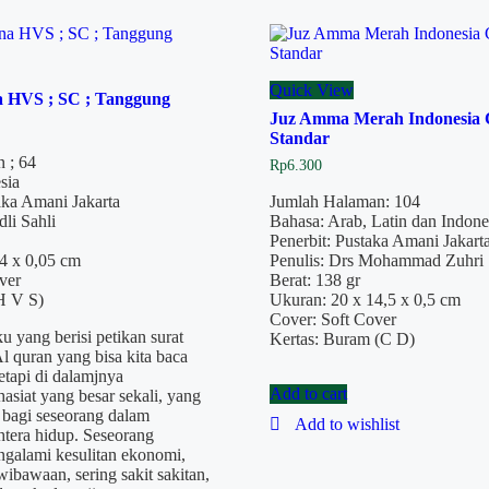
Quick View
 HVS ; SC ; Tanggung
Juz Amma Merah Indonesia 
Standar
 ; 64
Rp
6.300
sia
taka Amani Jakarta
Jumlah Halaman: 104
li Sahli
Bahasa: Arab, Latin dan Indone
Penerbit: Pustaka Amani Jakart
4 x 0,05 cm
Penulis: Drs Mohammad Zuhri
ver
Berat: 138 gr
(H V S)
Ukuran: 20 x 14,5 x 0,5 cm
Cover: Soft Cover
 yang berisi petikan surat
Kertas: Buram (C D)
Al quran yang bisa kita baca
Tetapi di dalamjnya
Add to cart
siat yang besar sekali, yang
 bagi seseorang dalam
Add to wishlist
tera hidup. Seseorang
galami kesulitan ekonomi,
ibawaan, sering sakit sakitan,