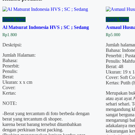
Quick View
Quick View
Al Matsurat Indonesia HVS ; SC ; Sedang
Asmaul Husna
Rp
1.800
Rp
5.000
Deskripsi:
Jumlah halaman
Bahasa: Indone
Jumlah Halaman:
Penerbit ; Pus
Bahasa:
Penulis: Mahfud
Penerbit:
Berat: 48
Penulis:
Ukuran: 19 x 1
Berat:
Cover: Soft Co
Ukuran: x x cm
Kertas: Putih 
Cover:
Kertas:
Merupakan buku
atau ayat ayat 
NOTE:
sehari sehari. 
mengandung kha
-Berat yang tercantum di foto berbeda dengan
sangat berguna
berat yang tercantum di shopee.
mengarungi bah
karena berat barang tersebut ditambahkan
adakalanya men
dengan perkiraan berat packing.
kekurangan kew