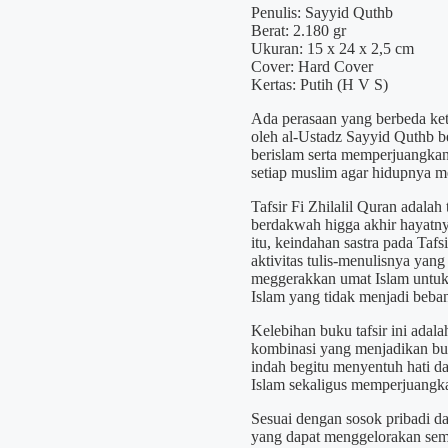
Penulis: Sayyid Quthb
Berat: 2.180 gr
Ukuran: 15 x 24 x 2,5 cm
Cover: Hard Cover
Kertas: Putih (H V S)
Ada perasaan yang berbeda ket
oleh al-Ustadz Sayyid Quthb b
berislam serta memperjuangkan
setiap muslim agar hidupnya m
Tafsir Fi Zhilalil Quran adala
berdakwah higga akhir hayatny
itu, keindahan sastra pada Tafsi
aktivitas tulis-menulisnya yan
meggerakkan umat Islam untuk 
Islam yang tidak menjadi beba
Kelebihan buku tafsir ini adala
kombinasi yang menjadikan buku
indah begitu menyentuh hati d
Islam sekaligus memperjuangk
Sesuai dengan sosok pribadi da
yang dapat menggelorakan sem