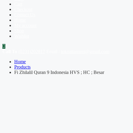
Cart
Checkout
Contact Us
Home
My account
Shop
Wishlist
Call To
(0231)202817
Email :
tokoattamimi@gmail.com
Home
Products
Fi Zhilalil Quran 9 Indonesia HVS ; HC ; Besar