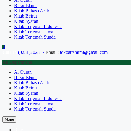
Al Quran
Buku Islami
Kitab Bahasa Arab
Kitab Beirut
Kitab Syarah
Kitab Terjemah Indonesia
Kitab Terjemah Jawa
Kitab Terjemah Sunda
Call To
(0231)202817
Email :
tokoattamimi@gmail.com
All Departments
Al Quran
Buku Islami
Kitab Bahasa Arab
Kitab Beirut
Kitab Syarah
Kitab Terjemah Indonesia
Kitab Terjemah Jawa
Kitab Terjemah Sunda
Menu
Blog