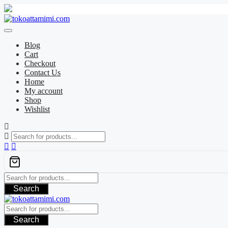
Skip
to
content
Blog
Cart
Checkout
Contact Us
Home
My account
Shop
Wishlist
Search
Search