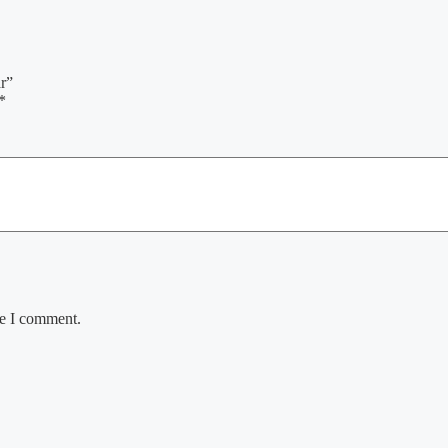
ar”
*
me I comment.