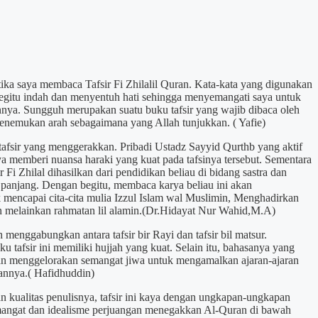
ika saya membaca Tafsir Fi Zhilalil Quran. Kata-kata yang digunakan
egitu indah dan menyentuh hati sehingga menyemangati saya untuk
nya. Sungguh merupakan suatu buku tafsir yang wajib dibaca oleh
enemukan arah sebagaimana yang Allah tunjukkan. ( Yafie)
h tafsir yang menggerakkan. Pribadi Ustadz Sayyid Qurthb yang aktif
a memberi nuansa haraki yang kuat pada tafsinya tersebut. Sementara
r Fi Zhilal dihasilkan dari pendidikan beliau di bidang sastra dan
g panjang. Dengan begitu, membaca karya beliau ini akan
mencapai cita-cita mulia Izzul Islam wal Muslimin, Menghadirkan
n melainkan rahmatan lil alamin.(Dr.Hidayat Nur Wahid,M.A)
h menggabungkan antara tafsir bir Rayi dan tafsir bil matsur.
 tafsir ini memiliki hujjah yang kuat. Selain itu, bahasanya yang
an menggelorakan semangat jiwa untuk mengamalkan ajaran-ajaran
annya.( Hafidhuddin)
n kualitas penulisnya, tafsir ini kaya dengan ungkapan-ungkapan
angat dan idealisme perjuangan menegakkan Al-Quran di bawah