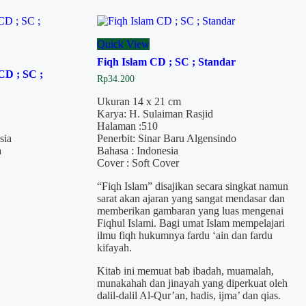
Quick View
Fiqh Islam CD ; SC ; Standar
CD ; SC ;
Rp
34.200
Ukuran 14 x 21 cm
Karya: H. Sulaiman Rasjid
Halaman :510
sia
Penerbit: Sinar Baru Algensindo
a
Bahasa : Indonesia
Cover : Soft Cover
“Fiqh Islam” disajikan secara singkat namun
sarat akan ajaran yang sangat mendasar dan
memberikan gambaran yang luas mengenai
Fiqhul Islami. Bagi umat Islam mempelajari
ilmu fiqh hukumnya fardu ‘ain dan fardu
kifayah.
Kitab ini memuat bab ibadah, muamalah,
munakahah dan jinayah yang diperkuat oleh
dalil-dalil Al-Qur’an, hadis, ijma’ dan qias.