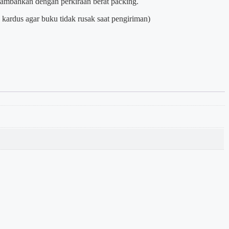
itambahkan dengan perkiraan berat packing.
kardus agar buku tidak rusak saat pengiriman)