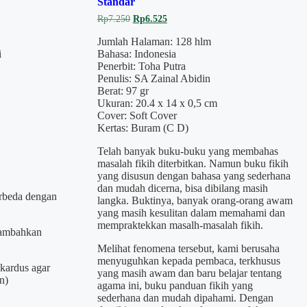
Standar
Original
Current
Rp
7.250
Rp
6.525
price
price
was:
is:
Jumlah Halaman: 128 hlm
Rp7.250.
Rp6.525.
i
Bahasa: Indonesia
Penerbit: Toha Putra
Penulis: SA Zainal Abidin
Berat: 97 gr
Ukuran: 20.4 x 14 x 0,5 cm
Cover: Soft Cover
Kertas: Buram (C D)
Telah banyak buku-buku yang membahas
masalah fikih diterbitkan. Namun buku fikih
yang disusun dengan bahasa yang sederhana
dan mudah dicerna, bisa dibilang masih
erbeda dengan
langka. Buktinya, banyak orang-orang awam
yang masih kesulitan dalam memahami dan
mempraktekkan masalh-masalah fikih.
itambahkan
.
Melihat fenomena tersebut, kami berusaha
menyuguhkan kepada pembaca, terkhusus
kardus agar
yang masih awam dan baru belajar tentang
n)
agama ini, buku panduan fikih yang
sederhana dan mudah dipahami. Dengan