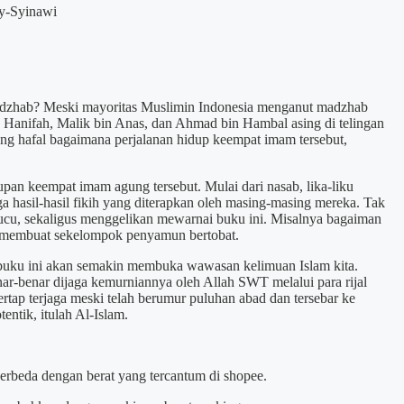
sy-Syinawi
dzhab? Meski mayoritas Muslimin Indonesia menganut madzhab
u Hanifah, Malik bin Anas, dan Ahmad bin Hambal asing di telingan
g hafal bagaimana perjalanan hidup keempat imam tersebut,
pan keempat imam agung tersebut. Mulai dari nasab, lika-liku
a hasil-hasil fikih yang diterapkan oleh masing-masing mereka. Tak
 lucu, sekaligus menggelikan mewarnai buku ini. Misalnya bagaiman
 membuat sekelompok penyamun bertobat.
buku ini akan semakin membuka wawasan kelimuan Islam kita.
ar-benar dijaga kemurniannya oleh Allah SWT melalui para rijal
rtap terjaga meski telah berumur puluhan abad dan tersebar ke
entik, itulah Al-Islam.
berbeda dengan berat yang tercantum di shopee.