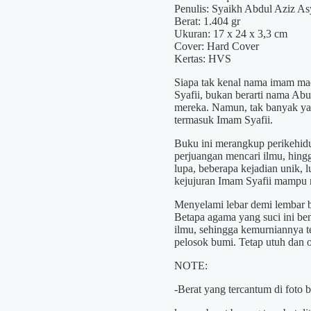
Penulis: Syaikh Abdul Aziz A
Berat: 1.404 gr
Ukuran: 17 x 24 x 3,3 cm
Cover: Hard Cover
Kertas: HVS
Siapa tak kenal nama imam ma
Syafii, bukan berarti nama Ab
mereka. Namun, tak banyak yan
termasuk Imam Syafii.
Buku ini merangkup perikehidu
perjuangan mencari ilmu, hingg
lupa, beberapa kejadian unik,
kejujuran Imam Syafii mampu
Menyelami lebar demi lembar 
Betapa agama yang suci ini ben
ilmu, sehingga kemurniannya te
pelosok bumi. Tetap utuh dan ot
NOTE:
-Berat yang tercantum di foto 