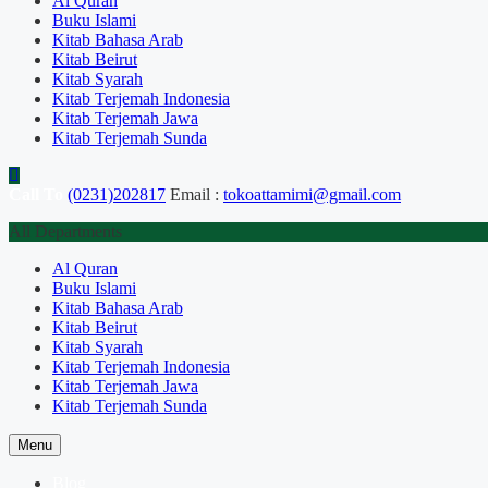
Al Quran
Buku Islami
Kitab Bahasa Arab
Kitab Beirut
Kitab Syarah
Kitab Terjemah Indonesia
Kitab Terjemah Jawa
Kitab Terjemah Sunda
Call To
(0231)202817
Email :
tokoattamimi@gmail.com
All Departments
Al Quran
Buku Islami
Kitab Bahasa Arab
Kitab Beirut
Kitab Syarah
Kitab Terjemah Indonesia
Kitab Terjemah Jawa
Kitab Terjemah Sunda
Menu
Blog