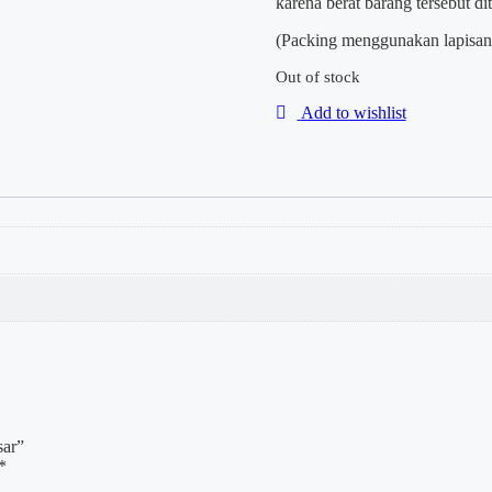
karena berat barang tersebut d
(Packing menggunakan lapisan 
Out of stock
Add to wishlist
sar”
*