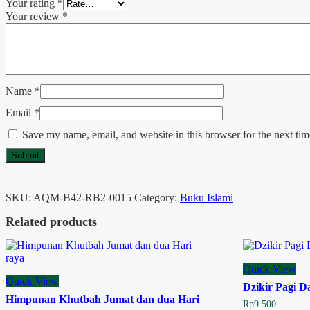
Your rating
*
Your review
*
Name
*
Email
*
Save my name, email, and website in this browser for the next ti
SKU:
AQM-B42-RB2-0015
Category:
Buku Islami
Related products
Quick View
Quick View
Dzikir Pagi D
Himpunan Khutbah Jumat dan dua Hari
Rp
9.500