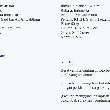
price
price
was:
is:
n: 48 hal
Jumlah Halaman: 32 hlm
Rp5.500.
Rp4.950.
sia
Bahasa: Indonesia
aka Ibnu Umar
Penerbit: Menara Kudus
h Said bin Ali Al-Qahthani
Penulis: KH.M. Sjafi’i Hadzam
Berat: 60 gr
9 x 13 x 1 cm
Ukuran: 14 x 21 x 1 cm
ver
Cover: Soft Cover
Kertas: HVS
list
NOTE:
Berat yang tercantum di foto b
berat yang tercantum
karena berat barang tersebut d
dengan perkiraan berat packing
(Packing menggunakan lapisan 
buku tidak rusak saat pengirima