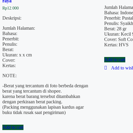
raya
Jumlah Halama
Rp
12.000
Bahasa: Indone
Deskripsi:
Penerbit: Pust
Penulis: Syaik
Jumlah Halaman:
Berat: 28 gr
Bahasa:
Ukuran: Kecil 
Penerbit:
Cover: Soft Co
Penulis:
Kertas: HVS
Berat:
Ukuran: x x cm
Add to cart
Cover:
Kertas:
Add to wish
NOTE:
-Berat yang tercantum di foto berbeda dengan
berat yang tercantum di shopee.
karena berat barang tersebut ditambahkan
dengan perkiraan berat packing.
(Packing menggunakan lapisan kardus agar
buku tidak rusak saat pengiriman)
Add to cart