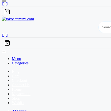
Menu
Categories
Blog
Cart
Checkout
Contact Us
Home
My account
Shop
Wishlist