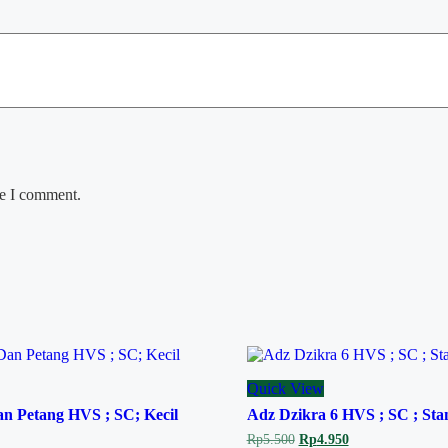
me I comment.
Quick View
an Petang HVS ; SC; Kecil
Adz Dzikra 6 HVS ; SC ; Sta
Original
Current
Rp
5.500
Rp
4.950