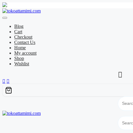
Skip
to
content
Blog
Cart
Checkout
Contact Us
Home
My account
Shop
Wishlist