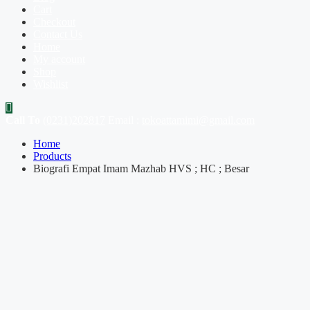
Cart
Checkout
Contact Us
Home
My account
Shop
Wishlist
Call To
(0231)202817
Email :
tokoattamimi@gmail.com
Home
Products
Biografi Empat Imam Mazhab HVS ; HC ; Besar