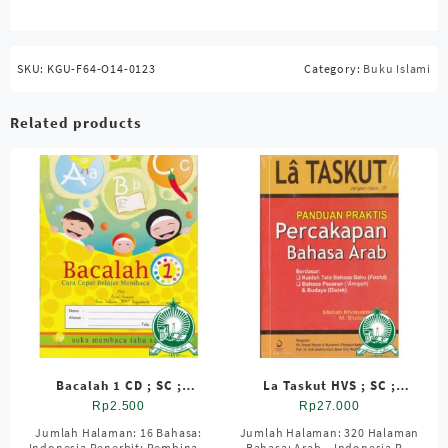
SKU:
KGU-F64-O14-0123
Category:
Buku Islami
Related products
Bacalah 1 CD ; SC ;
La Taskut HVS ; SC ;
Standar
Sedang
Rp
2.500
Rp
27.000
Jumlah Halaman: 16 Bahasa:
Jumlah Halaman: 320 Halaman
Indonesia Penerbit: Pembina ..
Bahasa: Arab – Indonesia P ..