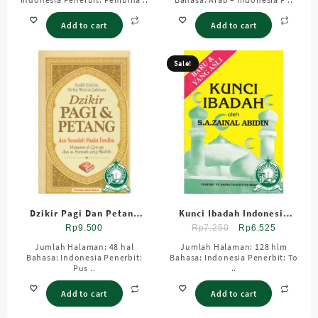
Add to cart
Add to cart
Sale!
Dzikir Pagi Dan Petang
Kunci Ibadah Indonesia
HVS ; SC; Kecil
HVS ; SC ; Standar
Original
Current
Rp
9.500
Rp
7.250
Rp
6.525
price
price
Jumlah Halaman: 48 hal
Jumlah Halaman: 128 hlm
Bahasa: Indonesia Penerbit:
Bahasa: Indonesia Penerbit: To
was:
is:
Pus ..
..
Rp7.250.
Rp6.525.
Add to cart
Add to cart