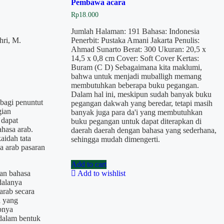
Pembawa acara
Rp
18.000
Jumlah Halaman: 191 Bahasa: Indonesia
hri, M.
Penerbit: Pustaka Amani Jakarta Penulis:
Ahmad Sunarto Berat: 300 Ukuran: 20,5 x
14,5 x 0,8 cm Cover: Soft Cover Kertas:
Buram (C D) Sebagaimana kita maklumi,
bahwa untuk menjadi muballigh memang
membutuhkan beberapa buku pegangan.
Dalam hal ini, meskipun sudah banyak buku
 bagi penuntut
pegangan dakwah yang beredar, tetapi masih
gian
banyak juga para da'i yang membutuhkan
 dapat
buku pegangan untuk dapat diterapkan di
hasa arab.
daerah daerah dengan bahasa yang sederhana,
aidah tata
sehingga mudah dimengerti.
a arab pasaran
Add to cart
an bahasa
Add to wishlist
 dalanya
arab secara
a yang
bnya
dalam bentuk