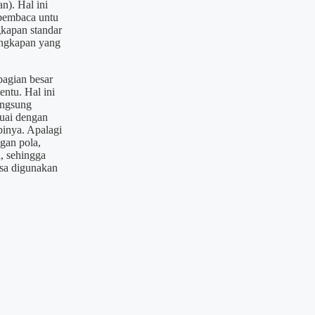
n). Hal ini
pembaca untu
kapan standar
ngkapan yang
agian besar
entu. Hal ini
ngsung
uai dengan
pinya. Apalagi
gan pola,
i, sehingga
isa digunakan