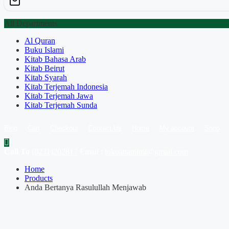
All Departments
Al Quran
Buku Islami
Kitab Bahasa Arab
Kitab Beirut
Kitab Syarah
Kitab Terjemah Indonesia
Kitab Terjemah Jawa
Kitab Terjemah Sunda
Blog
Cart
Checkout
Contact Us
Home
My account
Shop
Call To
(0231)202817
Email :
tokoattamimi@gmail.com
Home
Products
Anda Bertanya Rasulullah Menjawab