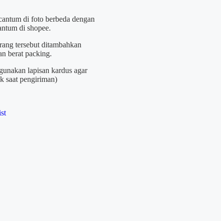
rcantum di foto berbeda dengan
cantum di shopee.
arang tersebut ditambahkan
an berat packing.
unakan lapisan kardus agar
ak saat pengiriman)
st