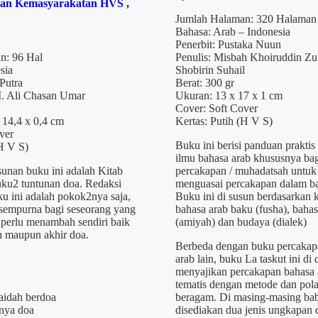
an Kemasyarakatan HVS ,
Jumlah Halaman: 320 Halaman
Bahasa: Arab – Indonesia
Penerbit: Pustaka Nuun
n: 96 Hal
Penulis: Misbah Khoiruddin Zu
sia
Shobirin Suhail
 Putra
Berat: 300 gr
M. Ali Chasan Umar
Ukuran: 13 x 17 x 1 cm
Cover: Soft Cover
 14,4 x 0,4 cm
Kertas: Putih (H V S)
ver
Buku ini berisi panduan praktis
(H V S)
ilmu bahasa arab khususnya ba
unan buku ini adalah Kitab
percakapan / muhadatsah untuk
ku2 tuntunan doa. Redaksi
menguasai percakapan dalam ba
u ini adalah pokok2nya saja,
Buku ini di susun berdasarkan k
 sempurna bagi seseorang yang
bahasa arab baku (fusha), bahas
perlu menambah sendiri baik
(amiyah) dan budaya (dialek)
n maupun akhir doa.
Berbeda dengan buku percakap
arab lain, buku La taskut ini di
menyajikan percakapan bahasa 
tematis dengan metode dan pol
aidah berdoa
beragam. Di masing-masing ba
nya doa
disediakan dua jenis ungkapan 