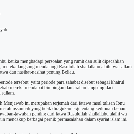
n
iyah
anhu ketika menghadapi persoalan yang rumit dan sulit dipecahkan
, mereka langsung mendatangi Rasulullah shallallahu alaihi wa sallam
atwa dan nasihat-nasihat penting Beliau.
periode tersebut, yaitu periode para sahabat disebut sebagai khairul
 sebab mereka mendapat bimbingan dan arahan langsung dari
a sallam.
 Menjawab ini merupakan terjemah dari fatawa rasul tulisan Ibnu
ma ahlussunnah yang tidak diragukan lagi tentang keilmuan beliau.
waban-jawaban penting dari fatwa Rasulullah shallallahu alaihi wa
un mencakup berbagai pernik permasalahan dalam syariat islam ini.