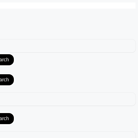
arch
arch
arch