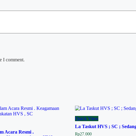
me I comment.
Quick View
La Taskut HVS ; SC ; Sedan
m Acara Resmi .
Rp
27.000