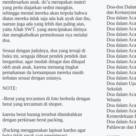
membesarkan anak. do’a merupakan materi
Doa-doa Dala
yang perlu diajarkan sedini mungkin,
dan Kemasyara
sehingga mental mereka akan terpola bahwa
Doa dalam Aca
diatas mereka tidak saja ada kak ayah dan ibu,
Doa dalam Aca
namun juga ada yang lebih dan paling atas,
Doa dalam Aca
yaitu Allah SWT. yang menciptakan dirinya
Doa dalam Aca
dan mengkabulkan permohonan nya melalui
Doa dalam Ac
doa.
Doa dalam Aca
Sesuai dengan judulnya, doa yang tersaji di
Doa dalam Aca
buku ini, sengaja dibuat pendek pendek dan
Doa dalam Aca
bergambar, agar mudah diingat dan dihapal
Doa dalam Acar
oleh anak anak, karena memang tingkat
Doa dalam Aca
pemahaman da kemampuan mereka masih
Doa dalam Aca
terbatas sesuai dengan usianya.
Doa dalam Acar
Doa dalam Upa
NOTE:
Sekolah
Doa dalam Aca
-Berat yang tercantum di foto berbeda dengan
Wisuda
berat yang tercantum di shopee.
Doa dalam Aca
Doa dalam Aca
karena berat barang tersebut ditambahkan
Kemerdekaan 
dengan perkiraan berat packing.
Doa dalam Aca
Pahlawan dan K
(Packing menggunakan lapisan kardus agar
buku tidak rusak saat pengiriman)