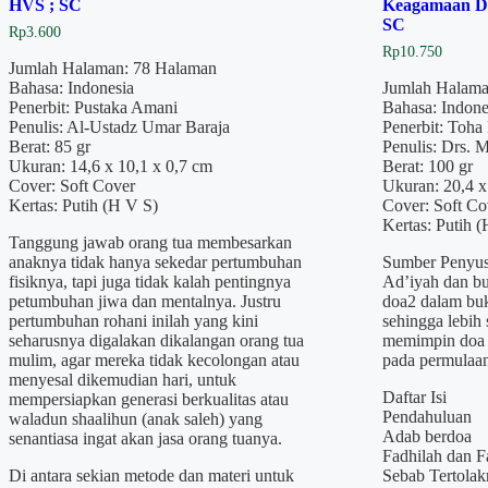
HVS ; SC
Keagamaan D
SC
Rp
3.600
Rp
10.750
Jumlah Halaman: 78 Halaman
Bahasa: Indonesia
Jumlah Halama
Penerbit: Pustaka Amani
Bahasa: Indone
Penulis: Al-Ustadz Umar Baraja
Penerbit: Toha
Berat: 85 gr
Penulis: Drs. 
Ukuran: 14,6 x 10,1 x 0,7 cm
Berat: 100 gr
Cover: Soft Cover
Ukuran: 20,4 x
Kertas: Putih (H V S)
Cover: Soft Co
Kertas: Putih 
Tanggung jawab orang tua membesarkan
anaknya tidak hanya sekedar pertumbuhan
Sumber Penyus
fisiknya, tapi juga tidak kalah pentingnya
Ad’iyah dan bu
petumbuhan jiwa dan mentalnya. Justru
doa2 dalam buk
pertumbuhan rohani inilah yang kini
sehingga lebih
seharusnya digalakan dikalangan orang tua
memimpin doa 
mulim, agar mereka tidak kecolongan atau
pada permulaa
menyesal dikemudian hari, untuk
Daftar Isi
mempersiapkan generasi berkualitas atau
Pendahuluan
waladun shaalihun (anak saleh) yang
Adab berdoa
senantiasa ingat akan jasa orang tuanya.
Fadhilah dan F
Di antara sekian metode dan materi untuk
Sebab Tertolak