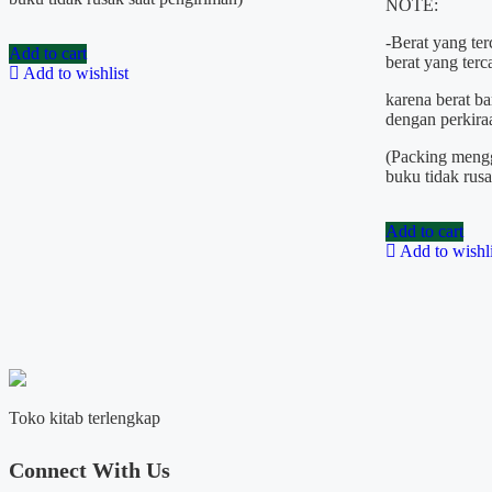
NOTE:
-Berat yang te
Add to cart
berat yang ter
Add to wishlist
karena berat b
dengan perkira
(Packing mengg
buku tidak rus
Add to cart
Add to wishli
Toko kitab terlengkap
Connect With Us