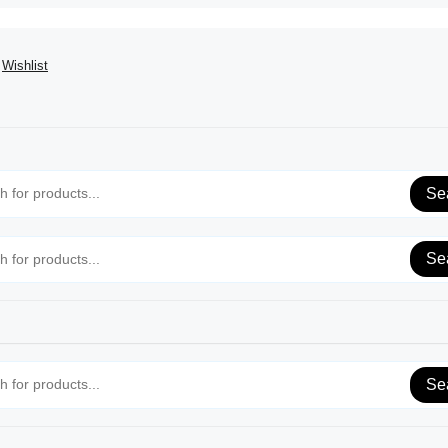
Wishlist
Se
Se
Se