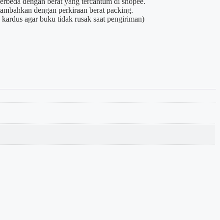
berbeda dengan berat yang tercantum di shopee.
itambahkan dengan perkiraan berat packing.
kardus agar buku tidak rusak saat pengiriman)