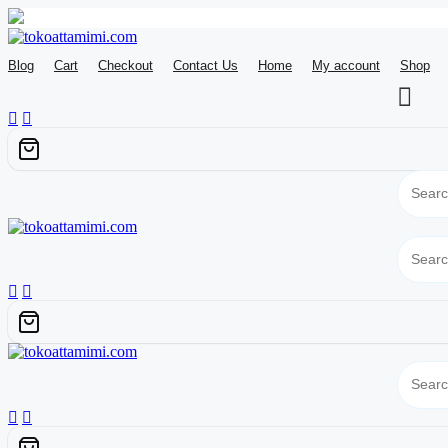
Skip
to
Blog
Cart
Checkout
Contact Us
Home
My account
Shop
content