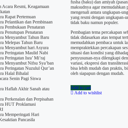
fusha (baku) dan amiyah (pasara
m Acara Resmi, Keagamaan
maksudnya agar memudahkan 
katan
mengenali antara ungkapan-ung
ra Rapat Pertemuan
yang resmi dengan ungkapan-u
ra Pelantikan dan Pembinaan
tidak baku namun populer.
ra Pembukaan Penataran
ra Penutupan Penataran
Pembagian tema percakapan seb
ara Menyambut Tahun Baru
tidak didasarkan atas tempat tert
ra Melepas Tahun Baru
memudahkan pembaca untuk la
ra Menyambut hari Asyura
mempraktekkan percakapan ses
ra Peringatan Maulid Nabi
situasi dan kondisi yang dihada
a Peringatan Isra’ Mi’raj
penyusunan-nya dilengkapi den
ra Menyambut Nifsu Sya’ban
variasi, ekspresi dan transliteras
ra Peringatan Nuzulul Qur’an
bisa lebih mudah dan praktis, b
a Halal Bihalal
oleh siapapun dengan mudah.
cara Senin Pagi Siswa
Add to cart
ra Haflah Akhir Sanah atau
Add to wishlist
ra Perkenalan dan Perpisahan
ra HUT Proklamasi
RI
ra Memperingati Hari
esaktian Pancasila