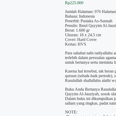
Rp
225.000
Jumlah Halaman: 976 Halama
Bahasa: Indonesia
Penerbit: Pustaka As-Sunnah
Penulis: Ibnul Qayyim Al-Jauz
Berat: 1.600 gr
Ukuran: 16 x 24,5 cm
Cover: Hard Cover
Kertas: HVS
Para sahabat nabi radiyallahu 
terlebih dalam persoalan agama
untuk bertanya serta meminta f
Karena hal tersebut, tak heran 
quruun (sebaik-baik periode),
Rasulullah shallallahu alaihi w
Buku Anda Bertanya Rasulullah
Qayyim Al-Jauziyah, sosok ula
Dalam buku ini dikumpulkan ja
sallam yang ringkas, padat nam
NOTE: