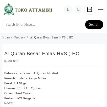
Skip
to
content
Search
Home
Products
Al Quran Besar Emas HVS ; HC
Al Quran Besar Emas HVS ; HC
Rp
60.000
Bahasa / Terjemah: Al Quran Mushaf
Penerbit: Istana Karya Mulia
Berat: 1.140 gr
Ukuran: 30 x 21 x 2,4 cm
Cover: Hard Cover
Kertas: HVS Bergaris
NOTE: