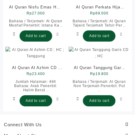
Al Quran Nisfu Emas HVS
Al Quran Perkata Hijaz
Rp
; SC
27.000
Tanggung HC
Rp
69.000
Bahasa / Terjemah: Al Quran
Bahasa / Terjemah: Al Quran
Mushaf Penerbit: Istana Ka ..
Tajwid Terjemah Tafsir Per ..
Add to cart
Add to cart
Al Quran Al Azhim CD ;
Al Quran Tanggung Garis
HC ; Tanggung
Rp
23.400
Rp
CD ; HC
19.800
Jumlah Halaman: 484
Bahasa / Terjemah: Al Quran
Bahasa: Arab Penerbit:
Non Terjemah Penerbit: Put
Halim Berat ..
..
Add to cart
Add to cart
Connect With Us