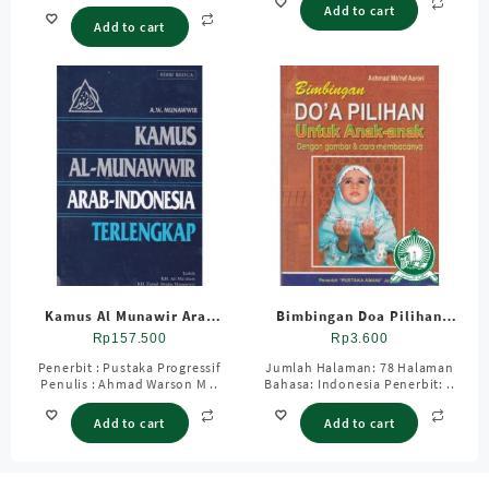
Add to cart
Add to cart
Kamus Al Munawir Arab
Bimbingan Doa Pilihan
Indonesia Besar Lengkap –
Untuk Anak Anak HVS ; SC
Rp
157.500
Rp
3.600
Pustaka Progressif
Penerbit : Pustaka Progressif
Jumlah Halaman: 78 Halaman
Penulis : Ahmad Warson M ..
Bahasa: Indonesia Penerbit: ..
Add to cart
Add to cart