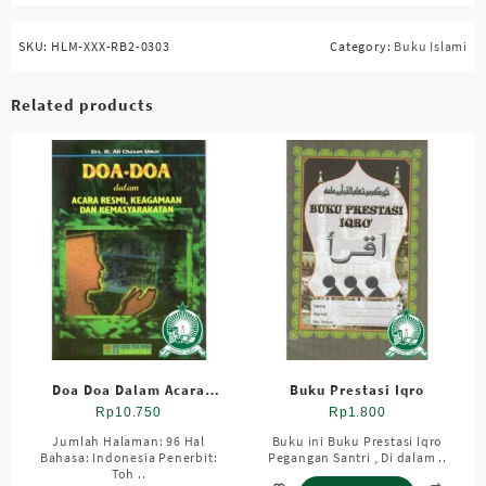
SKU:
HLM-XXX-RB2-0303
Category:
Buku Islami
Related products
Doa Doa Dalam Acara
Buku Prestasi Iqro
Resmi . Keagamaan Dan
Rp
10.750
Rp
1.800
Kemasyarakatan HVS , SC
Jumlah Halaman: 96 Hal
Buku ini Buku Prestasi Iqro
Bahasa: Indonesia Penerbit:
Pegangan Santri , Di dalam ..
Toh ..