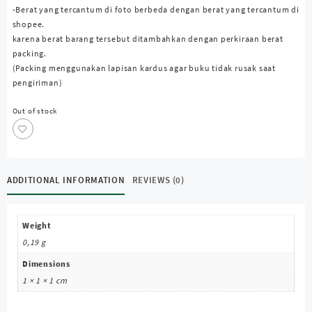
-Berat yang tercantum di foto berbeda dengan berat yang tercantum di
shopee.
karena berat barang tersebut ditambahkan dengan perkiraan berat
packing.
(Packing menggunakan lapisan kardus agar buku tidak rusak saat
pengiriman)
Out of stock
ADDITIONAL INFORMATION
REVIEWS (0)
Weight
0,19 g
Dimensions
1 × 1 × 1 cm